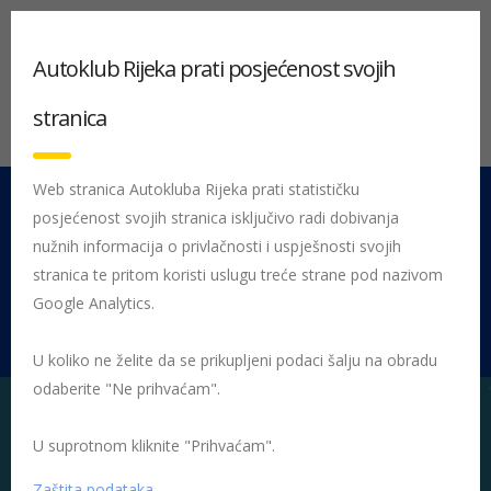
Autoklub Rijeka prati posjećenost svojih
stranica
Web stranica Autokluba Rijeka prati statističku
posjećenost svojih stranica isključivo radi dobivanja
051 212 442
Centrala
nužnih informacija o privlačnosti i uspješnosti svojih
Pon - Pet 08:00 - 16:00
stranica te pritom koristi uslugu treće strane pod nazivom
Google Analytics.
Rujevica 9/1, 51000 Rijeka
U koliko ne želite da se prikupljeni podaci šalju na obradu
odaberite "Ne prihvaćam".
U suprotnom kliknite "Prihvaćam".
Početna
Posljednje objavljene novosti
AK Rijeka
Prednosti i
kontroverze autonomne vožnje
autonomna vozila
Zaštita podataka