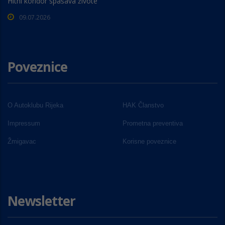
Hitni koridor spašava živote
09.07.2026
Poveznice
O Autoklubu Rijeka
HAK Članstvo
Impressum
Prometna preventiva
Žmigavac
Korisne poveznice
Newsletter