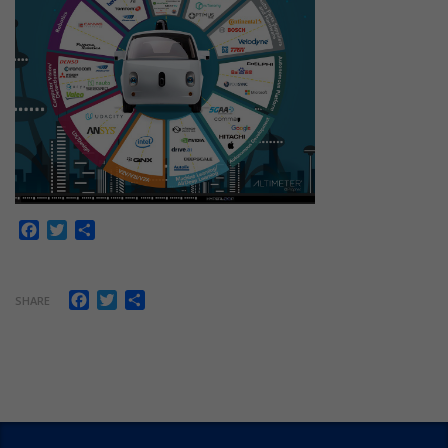
Facebook
Twitter
Share
Facebook
Twitter
Share
SHARE