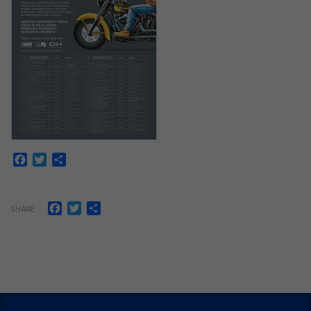
Facebook
Twitter
Share
Facebook
Twitter
Share
SHARE