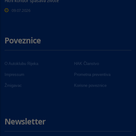
Hitni koridor spašava živote
09.07.2026
Poveznice
O Autoklubu Rijeka
HAK Članstvo
Impressum
Prometna preventiva
Žmigavac
Korisne poveznice
Newsletter