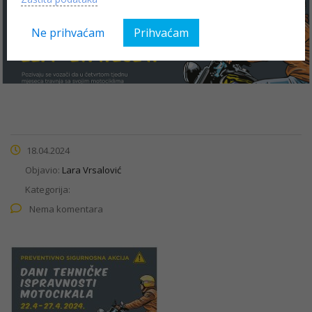
1
Ne prihvaćam
Prihvaćam
18.04.2024
Objavio:
Lara Vrsalović
Kategorija:
Nema komentara