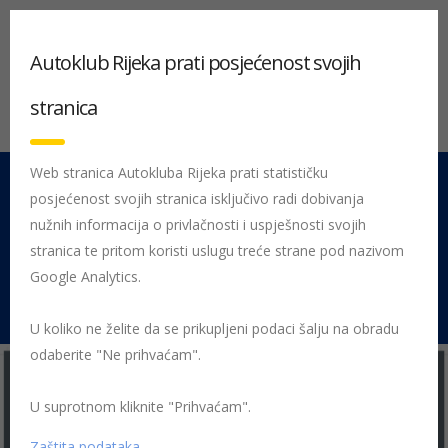
Autoklub Rijeka prati posjećenost svojih
stranica
Web stranica Autokluba Rijeka prati statističku
posjećenost svojih stranica isključivo radi dobivanja
051 212 442
Centrala
nužnih informacija o privlačnosti i uspješnosti svojih
Pon - Pet 08:00 - 16:00
stranica te pritom koristi uslugu treće strane pod nazivom
Google Analytics.
Rujevica 9/1, 51000 Rijeka
U koliko ne želite da se prikupljeni podaci šalju na obradu
odaberite "Ne prihvaćam".
U suprotnom kliknite "Prihvaćam".
Početna
Posljednje objavljene novosti
AK Rijeka
Dani
tehničke ispravnosti motocikala 2024.
1
Zaštita podataka