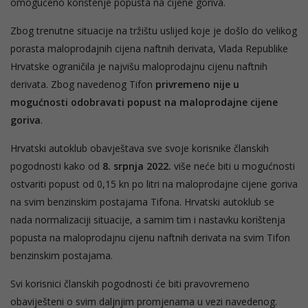
omogućeno korištenje popusta na cijene goriva.
Zbog trenutne situacije na tržištu uslijed koje je došlo do velikog
porasta maloprodajnih cijena naftnih derivata, Vlada Republike
Hrvatske ograničila je najvišu maloprodajnu cijenu naftnih
derivata. Zbog navedenog Tifon
privremeno nije u
mogućnosti odobravati popust na maloprodajne cijene
goriva
.
Hrvatski autoklub obavještava sve svoje korisnike članskih
pogodnosti kako od
8. srpnja 2022.
više neće biti u mogućnosti
ostvariti popust od 0,15 kn po litri na maloprodajne cijene goriva
na svim benzinskim postajama Tifona. Hrvatski autoklub se
nada normalizaciji situacije, a samim tim i nastavku korištenja
popusta na maloprodajnu cijenu naftnih derivata na svim Tifon
benzinskim postajama.
Svi korisnici članskih pogodnosti će biti pravovremeno
obaviješteni o svim daljnjim promjenama u vezi navedenog.