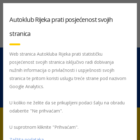
Autoklub Rijeka prati posjećenost svojih
stranica
Web stranica Autokluba Rijeka prati statističku
posjećenost svojih stranica isključivo radi dobivanja
051 212 442
Centrala
nužnih informacija o privlačnosti i uspješnosti svojih
Pon - Pet 08:00 - 16:00
stranica te pritom koristi uslugu treće strane pod nazivom
Google Analytics.
Rujevica 9/1, 51000 Rijeka
U koliko ne želite da se prikupljeni podaci šalju na obradu
odaberite "Ne prihvaćam".
U suprotnom kliknite "Prihvaćam".
Početna
Posljednje objavljene novosti
AK Rijeka
Privremeno
ukidanje popusta na maloprodajne cijene goriva na Tifon benzinskim
Zaštita podataka