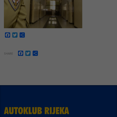
Facebook
Twitter
Share
Facebook
Twitter
Share
SHARE