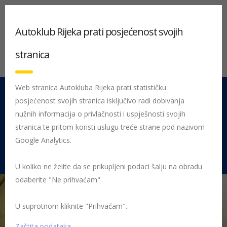
Autoklub Rijeka prati posjećenost svojih
stranica
Web stranica Autokluba Rijeka prati statističku
posjećenost svojih stranica isključivo radi dobivanja
051 212 442
Centrala
nužnih informacija o privlačnosti i uspješnosti svojih
Pon - Pet 08:00 - 16:00
stranica te pritom koristi uslugu treće strane pod nazivom
Google Analytics.
Rujevica 9/1, 51000 Rijeka
U koliko ne želite da se prikupljeni podaci šalju na obradu
odaberite "Ne prihvaćam".
U suprotnom kliknite "Prihvaćam".
Početna
Posljednje objavljene novosti
AK Rijeka
Recidivistu
prva prijava za obijesnu vožnju
zatvor
Zaštita podataka