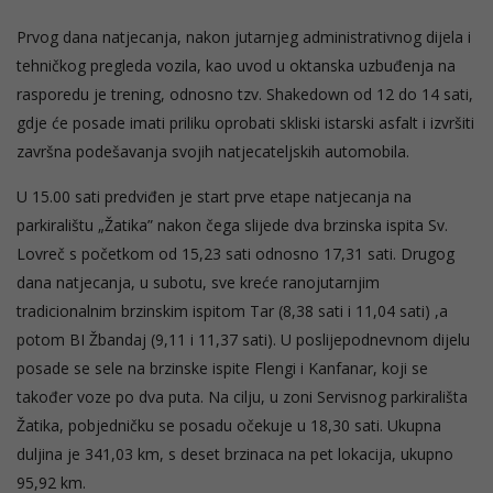
Prvog dana natjecanja, nakon jutarnjeg administrativnog dijela i
tehničkog pregleda vozila, kao uvod u oktanska uzbuđenja na
rasporedu je trening, odnosno tzv. Shakedown od 12 do 14 sati,
gdje će posade imati priliku oprobati skliski istarski asfalt i izvršiti
završna podešavanja svojih natjecateljskih automobila.
U 15.00 sati predviđen je start prve etape natjecanja na
parkiralištu „Žatika” nakon čega slijede dva brzinska ispita Sv.
Lovreč s početkom od 15,23 sati odnosno 17,31 sati. Drugog
dana natjecanja, u subotu, sve kreće ranojutarnjim
tradicionalnim brzinskim ispitom Tar (8,38 sati i 11,04 sati) ,a
potom BI Žbandaj (9,11 i 11,37 sati). U poslijepodnevnom dijelu
posade se sele na brzinske ispite Flengi i Kanfanar, koji se
također voze po dva puta. Na cilju, u zoni Servisnog parkirališta
Žatika, pobjedničku se posadu očekuje u 18,30 sati. Ukupna
duljina je 341,03 km, s deset brzinaca na pet lokacija, ukupno
95,92 km.