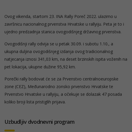
Ovog vikenda, startom 23. INA Rally Poreč 2022. ulazimo u
završnicu nacionalnog prvenstva Hrvatske u rallyiju. Peta je to i
ujedno predzadnja stanica ovogodišnjeg državnog prvenstva.
Ovogodišnji rally odvija se u petak 30.09. i subotu 1.10., a
ukupna duljina ovogodišnjeg izdanja ovog tradicionalnog
natjecanja iznosi 341,03 km, na deset brzinskih ispita voženih na
pet lokacija, ukupne dužine 95,92 km.
Porečki rally bodovat će se za Prvenstvo centralnoeuropske
zone (CEZ), Međunarodno zonsko prvenstvo Hrvatske te
Prvenstvo Hrvatske u rallyiju, a očekuje se dolazak 47 posada
koliko broji lista pristiglih prijava.
Uzbudljiv dvodnevni program