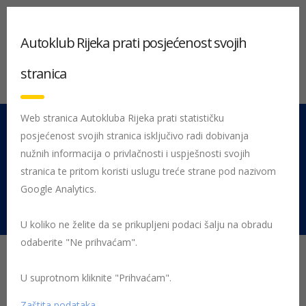
Autoklub Rijeka prati posjećenost svojih
stranica
Web stranica Autokluba Rijeka prati statističku
posjećenost svojih stranica isključivo radi dobivanja
051 212 442
Centrala
nužnih informacija o privlačnosti i uspješnosti svojih
Pon - Pet 08:00 - 16:00
stranica te pritom koristi uslugu treće strane pod nazivom
Google Analytics.
Rujevica 9/1, 51000 Rijeka
U koliko ne želite da se prikupljeni podaci šalju na obradu
odaberite "Ne prihvaćam".
23. INA Rally Poreč 2022.
U suprotnom kliknite "Prihvaćam".
Prvi listopadski vikend rezerviran je za tradicionalni
Zaštita podataka