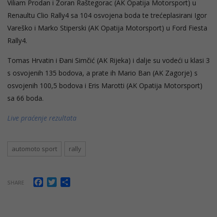
Viliam Prodan i Zoran Raštegorac (AK Opatija Motorsport) u
Renaultu Clio Rally4 sa 104 osvojena boda te trećeplasirani Igor
Vareško i Marko Stiperski (AK Opatija Motorsport) u Ford Fiesta
Rally4.
Tomas Hrvatin i Đani Simčić (AK Rijeka) i dalje su vodeći u klasi 3
s osvojenih 135 bodova, a prate ih Mario Ban (AK Zagorje) s
osvojenih 100,5 bodova i Eris Marotti (AK Opatija Motorsport)
sa 66 boda.
Live praćenje rezultata
automoto sport
rally
Facebook
Twitter
Share
SHARE