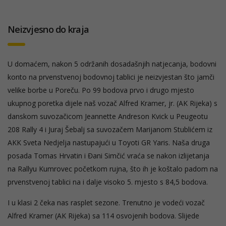
Neizvjesno do kraja
U domaćem, nakon 5 održanih dosadašnjih natjecanja, bodovni
konto na prvenstvenoj bodovnoj tablici je neizvjestan što jamči
velike borbe u Poreču. Po 99 bodova prvo i drugo mjesto
ukupnog poretka dijele naš vozač Alfred Kramer, jr. (AK Rijeka) s
danskom suvozačicom Jeannette Andreson Kvick u Peugeotu
208 Rally 4 i Juraj Šebalj sa suvozačem Marijanom Stublićem iz
AKK Sveta Nedjelja nastupajući u Toyoti GR Yaris. Naša druga
posada Tomas Hrvatin i Đani Simčić vraća se nakon izlijetanja
na Rallyu Kumrovec početkom rujna, što ih je koštalo padom na
prvenstvenoj tablici na i dalje visoko 5. mjesto s 84,5 bodova.
I u klasi 2 čeka nas rasplet sezone. Trenutno je vodeći vozač
Alfred Kramer (AK Rijeka) sa 114 osvojenih bodova. Slijede