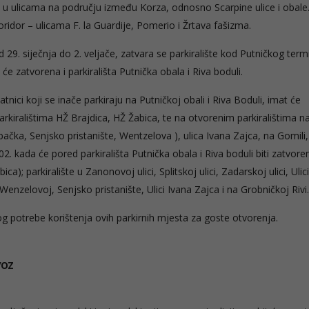
 i u ulicama na području između Korza, odnosno Scarpine ulice i obale
ridor – ulicama F. la Guardije, Pomerio i Žrtava fašizma.
d 29. siječnja do 2. veljače, zatvara se parkiralište kod Putničkog term
t će zatvorena i parkirališta Putnička obala i Riva boduli.
latnici koji se inače parkiraju na Putničkoj obali i Riva Boduli, imat će
arkiralištima HŽ Brajdica, HŽ Žabica, te na otvorenim parkiralištima n
bačka, Senjsko pristanište, Wentzelova ), ulica Ivana Zajca, na Gomili,
02. kada će pored parkirališta Putnička obala i Riva boduli biti zatvore
ca); parkiralište u Zanonovoj ulici, Splitskoj ulici, Zadarskoj ulici, Ulici
enzelovoj, Senjsko pristanište, Ulici Ivana Zajca i na Grobničkoj Rivi.
bog potrebe korištenja ovih parkirnih mjesta za goste otvorenja.
voz