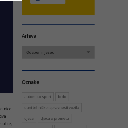
Arhiva
Arhiva
Odaberi mjesec
Oznake
automoto sport
brdo
dani tehničke ispravnosti vozila
metnice
Riva
djeca
djeca u prometu
 ulice,