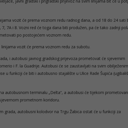
eljače, javni gradski i prigradski prijevoz na svim linijama bit će u po
inijama vozit će prema voznom redu radnog dana, a od 18 do 24 sati b
6, 7, 7A i 8. Vozni red će toga dana biti produžen, pa će tako zadnji pol
 prometovati po postojećem voznom redu.
m linijama vozit će prema voznom redu za subotu.
da, i autobusi javnog gradskog prijevoza prometovat će sjevernim
rio i F. la Guadrije. Autobusi će se zaustavljati na svim obilježeni
 u funkciji će biti i autobusno stajalište u Ulice Rade Šupića (ugibali
 će na autobusnom terminalu „Delta“, a autobusi će tijekom prometovan
a sjevernom prometnom koridoru.
 grada, autobusni kolodvor na Trgu Žabica ostat će u funkciji za