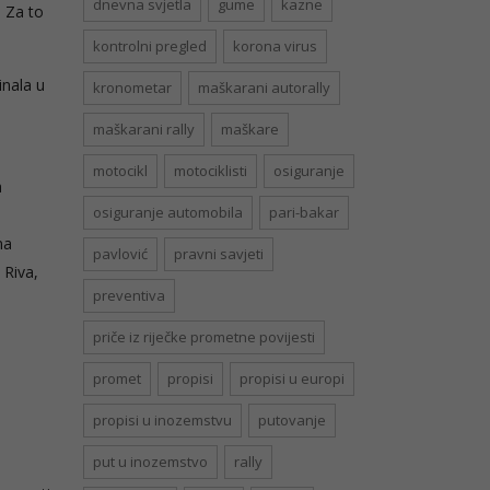
dnevna svjetla
gume
kazne
. Za to
kontrolni pregled
korona virus
inala u
kronometar
maškarani autorally
maškarani rally
maškare
motocikl
motociklisti
osiguranje
a
osiguranje automobila
pari-bakar
na
pavlović
pravni savjeti
 Riva,
preventiva
priče iz riječke prometne povijesti
promet
propisi
propisi u europi
propisi u inozemstvu
putovanje
put u inozemstvo
rally