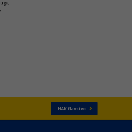
 trgu,
e
HAK članstvo