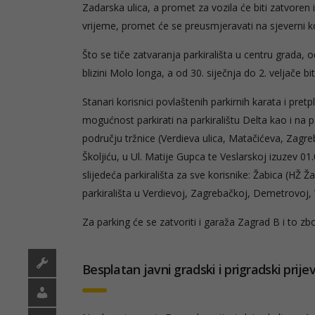
Zadarska ulica, a promet za vozila će biti zatvoren
vrijeme, promet će se preusmjeravati na sjeverni ko
Što se tiče zatvaranja parkirališta u centru grada, o
blizini Molo longa, a od 30. siječnja do 2. veljače bi
Stanari korisnici povlaštenih parkirnih karata i pretp
mogućnost parkirati na parkiralištu Delta kao i na p
području tržnice (Verdieva ulica, Matačićeva, Zagre
Školjiću, u Ul. Matije Gupca te Veslarskoj izuzev 01.
slijedeća parkirališta za sve korisnike: Žabica (HŽ Žabi
parkirališta u Verdievoj, Zagrebačkoj, Demetrovoj, W
Za parking će se zatvoriti i garaža Zagrad B i to z
Besplatan javni gradski i prigradski prije