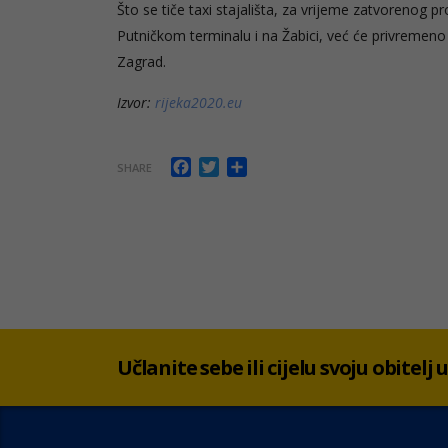
Što se tiče taxi stajališta, za vrijeme zatvorenog pr
Putničkom terminalu i na Žabici, već će privremeno t
Zagrad.
Izvor:
rijeka2020.eu
Facebook
Twitter
Share
SHARE
Učlanite sebe ili cijelu svoju obitelj