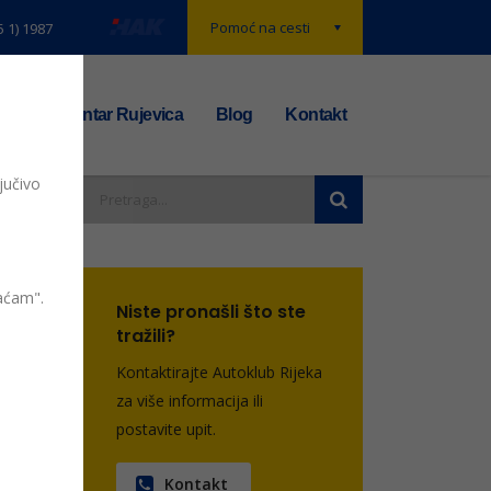
Pomoć na cesti
5 1) 1987
t
TS centar Rujevica
Blog
Kontakt
jučivo
vaćam".
Niste pronašli što ste
tražili?
Kontaktirajte Autoklub Rijeka
entara
za više informacija ili
postavite upit.
Kontakt