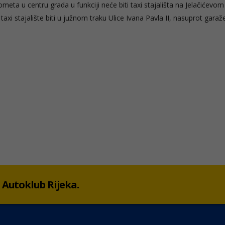
ometa u centru grada u funkciji neće biti taxi stajališta na Jelačićevom
axi stajalište biti u južnom traku Ulice Ivana Pavla II, nasuprot garaž
 u Autoklub Rijeka.