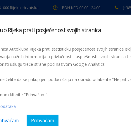
 51000 Rijeka, Hrvatska
PON-NED 00:00 - 24:00
(+38
ub Rijeka prati posjećenost svojih stranica
ki pregled
Pomoć na cesti
Servis
Preventiva
Spor
nica Autokluba Rijeka prati statističku posjećenost svojih stranica iskl
u Rijeci povodom otvaranja
vanja nužnih informacija o privlačnosti i uspješnosti svojih stranica te
oristi uslugu treće strane pod nazivom Google Analytics.
ce kulture
 ne želite da se prikupljeni podaci šalju na obradu odaberite "Ne prih
ada, besplatan javni gradski i prigradski prijevoz
nom kliknite "Prihvaćam".
gorija:
AK Rijeka, Obavijesti
Nema kom
podataka
rihvaćam
Prihvaćam