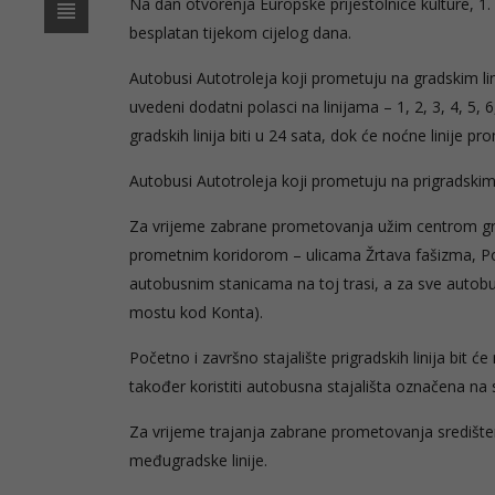
Na dan otvorenja Europske prijestolnice kulture, 1. v
besplatan tijekom cijelog dana.
Autobusi Autotroleja koji prometuju na gradskim l
uvedeni dodatni polasci na linijama – 1, 2, 3, 4, 5, 
gradskih linija biti u 24 sata, dok će noćne linije
Autobusi Autotroleja koji prometuju na prigradski
Za vrijeme zabrane prometovanja užim centrom gra
prometnim koridorom – ulicama Žrtava fašizma, Pome
autobusnim stanicama na toj trasi, a za sve autobuse
mostu kod Konta).
Početno i završno stajalište prigradskih linija bit
također koristiti autobusna stajališta označena n
Za vrijeme trajanja zabrane prometovanja središtem
međugradske linije.