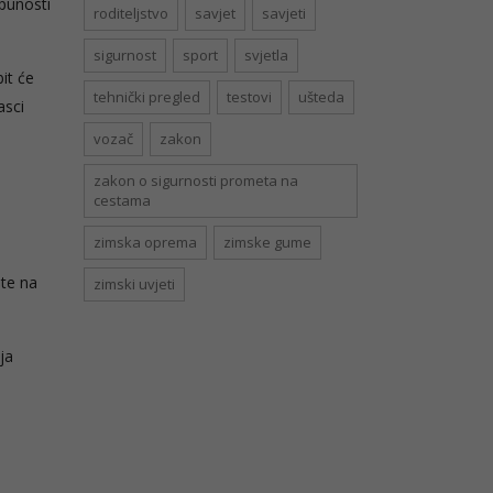
tpunosti
roditeljstvo
savjet
savjeti
sigurnost
sport
svjetla
it će
tehnički pregled
testovi
ušteda
asci
vozač
zakon
zakon o sigurnosti prometa na
cestama
zimska oprema
zimske gume
m
šte na
zimski uvjeti
ja