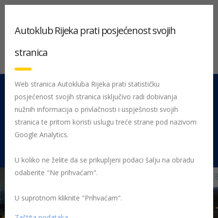
Autoklub Rijeka prati posjećenost svojih
stranica
Web stranica Autokluba Rijeka prati statističku
posjećenost svojih stranica isključivo radi dobivanja
051 212 442
Centrala
nužnih informacija o privlačnosti i uspješnosti svojih
Pon - Pet 08:00 - 16:00
stranica te pritom koristi uslugu treće strane pod nazivom
Google Analytics.
Rujevica 9/1, 51000 Rijeka
U koliko ne želite da se prikupljeni podaci šalju na obradu
odaberite "Ne prihvaćam".
U suprotnom kliknite "Prihvaćam".
Početna
Posljednje objavljene novosti
Preventiva
Reprezentacija Hrvatske osvojila 10. mjesto
Norveška
Zaštita podataka