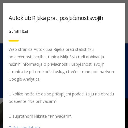
Autoklub Rijeka prati posjećenost svojih
stranica
Web stranica Autokluba Rijeka prati statističku
posjećenost svojih stranica isključivo radi dobivanja
051 212 442
Centrala
nužnih informacija o privlačnosti i uspješnosti svojih
Pon - Pet 08:00 - 16:00
stranica te pritom koristi uslugu treće strane pod nazivom
Google Analytics.
Rujevica 9/1, 51000 Rijeka
U koliko ne želite da se prikupljeni podaci šalju na obradu
odaberite "Ne prihvaćam".
U suprotnom kliknite "Prihvaćam".
Početna
Posljednje objavljene novosti
AK Rijeka
Rezultati 2.
fotonatječaja “29. Maškarani autorally Pariz-Bakar u slici”
Davorin
Zaštita podataka