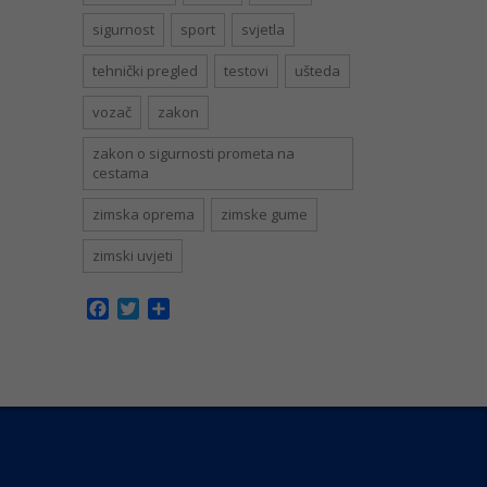
sigurnost
sport
svjetla
tehnički pregled
testovi
ušteda
vozač
zakon
zakon o sigurnosti prometa na
cestama
zimska oprema
zimske gume
zimski uvjeti
Facebook
Twitter
Share