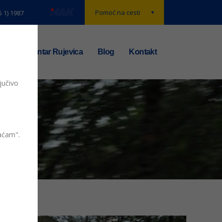
Pomoć na cesti
5 1) 1987
t
TS centar Rujevica
Blog
Kontakt
jučivo
vaćam".