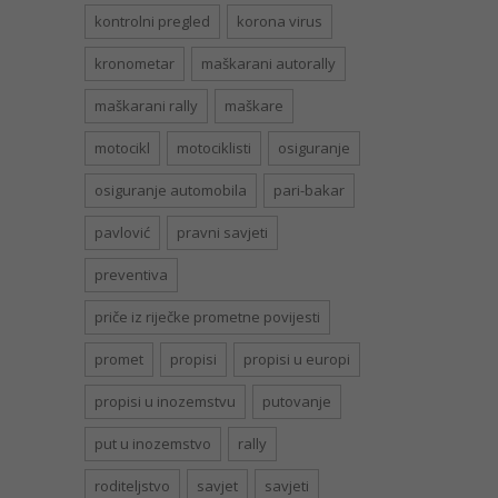
kontrolni pregled
korona virus
kronometar
maškarani autorally
maškarani rally
maškare
motocikl
motociklisti
osiguranje
osiguranje automobila
pari-bakar
pavlović
pravni savjeti
preventiva
priče iz riječke prometne povijesti
promet
propisi
propisi u europi
propisi u inozemstvu
putovanje
put u inozemstvo
rally
roditeljstvo
savjet
savjeti