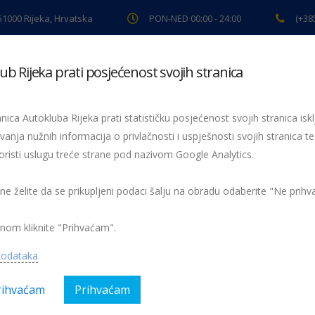
 51000 Rijeka, Hrvatska
PON-NED 00:00 - 24:00
(+38
ub Rijeka prati posjećenost svojih stranica
ki pregled
Pomoć na cesti
Servis
Preventiva
Spor
nica Autokluba Rijeka prati statističku posjećenost svojih stranica iskl
vanja nužnih informacija o privlačnosti i uspješnosti svojih stranica te
oristi uslugu treće strane pod nazivom Google Analytics.
Riječani u Buzetu
Petrić- Opatija 2012
 ne želite da se prikupljeni podaci šalju na obradu odaberite "Ne prih
nom kliknite "Prihvaćam".
podataka
rihvaćam
Prihvaćam