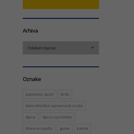
Arhiva
Arhiva
Odaberi mjesec
Oznake
automoto sport
brdo
dani tehničke ispravnosti vozila
djeca
djeca u prometu
dnevna svjetla
gume
kazne