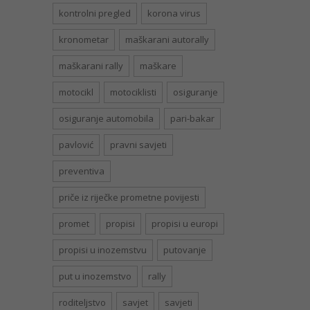
kontrolni pregled
korona virus
kronometar
maškarani autorally
maškarani rally
maškare
motocikl
motociklisti
osiguranje
osiguranje automobila
pari-bakar
pavlović
pravni savjeti
preventiva
priče iz riječke prometne povijesti
promet
propisi
propisi u europi
propisi u inozemstvu
putovanje
put u inozemstvo
rally
roditeljstvo
savjet
savjeti