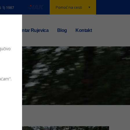
Pomoć na cesti
5 1) 1987
t
TS centar Rujevica
Blog
Kontakt
jučivo
vaćam".