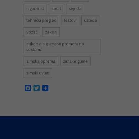
sigurnost
sport
svjetla
tehnički pregled
testovi
ušteda
vozač
zakon
zakon o sigurnosti prometa na
cestama
zimska oprema
zimske gume
zimski uvjeti
Facebook
Twitter
Share