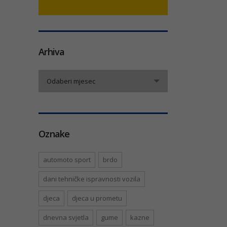
Arhiva
Arhiva
Odaberi mjesec
Oznake
automoto sport
brdo
dani tehničke ispravnosti vozila
djeca
djeca u prometu
dnevna svjetla
gume
kazne