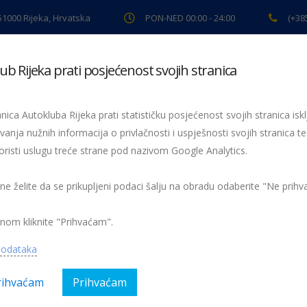
 51000 Rijeka, Hrvatska
PON-NED 00:00 - 24:00
(+38
ub Rijeka prati posjećenost svojih stranica
ki pregled
Pomoć na cesti
Servis
Preventiva
Spor
nica Autokluba Rijeka prati statističku posjećenost svojih stranica iskl
vanja nužnih informacija o privlačnosti i uspješnosti svojih stranica te
oristi uslugu treće strane pod nazivom Google Analytics.
Riječani u Buzetu
Petrić- Opatija 2012
 ne želite da se prikupljeni podaci šalju na obradu odaberite "Ne prih
nom kliknite "Prihvaćam".
podataka
rihvaćam
Prihvaćam