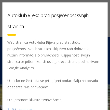
Autoklub Rijeka prati posjećenost svojih
stranica
Web stranica Autokluba Rijeka prati statističku
posjećenost svojih stranica isključivo radi dobivanja
051 212 442
Centrala
nužnih informacija o privlačnosti i uspješnosti svojih
Pon - Pet 08:00 - 16:00
stranica te pritom koristi uslugu treće strane pod nazivom
Google Analytics.
Rujevica 9/1, 51000 Rijeka
U koliko ne želite da se prikupljeni podaci šalju na obradu
odaberite "Ne prihvaćam".
U suprotnom kliknite "Prihvaćam".
Početna
Posljednje objavljene novosti
AK Rijeka
Sigurno u
prometu 2016.
SUP Luka
Zaštita podataka