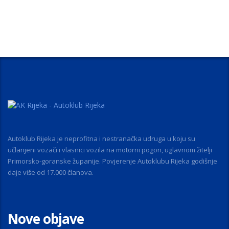
Autoklub Rijeka je neprofitna i nestranačka udruga u koju su
učlanjeni vozači i vlasnici vozila na motorni pogon, uglavnom žitelji
Primorsko-goranske županije. Povjerenje Autoklubu Rijeka godišnje
daje više od 17.000 članova.
Nove objave