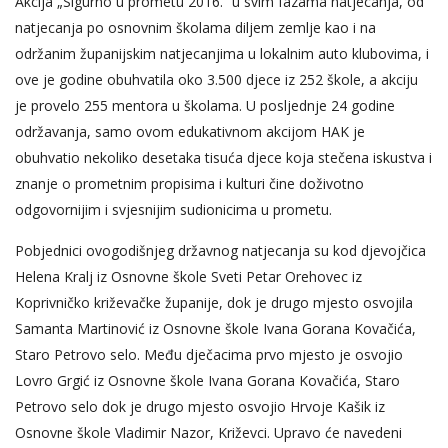
Akcija „Sigurno u prometu 2016.” u svim fazama natjecanja, od
natjecanja po osnovnim školama diljem zemlje kao i na
održanim županijskim natjecanjima u lokalnim auto klubovima, i
ove je godine obuhvatila oko 3.500 djece iz 252 škole, a akciju
je provelo 255 mentora u školama. U posljednje 24 godine
održavanja, samo ovom edukativnom akcijom HAK je
obuhvatio nekoliko desetaka tisuća djece koja stečena iskustva i
znanje o prometnim propisima i kulturi čine doživotno
odgovornijim i svjesnijim sudionicima u prometu.
Pobjednici ovogodišnjeg državnog natjecanja su kod djevojčica
Helena Kralj iz Osnovne škole Sveti Petar Orehovec iz
Koprivničko križevačke županije, dok je drugo mjesto osvojila
Samanta Martinović iz Osnovne škole Ivana Gorana Kovačića,
Staro Petrovo selo. Među dječacima prvo mjesto je osvojio
Lovro Grgić iz Osnovne škole Ivana Gorana Kovačića, Staro
Petrovo selo dok je drugo mjesto osvojio Hrvoje Kašik iz
Osnovne škole Vladimir Nazor, Križevci. Upravo će navedeni