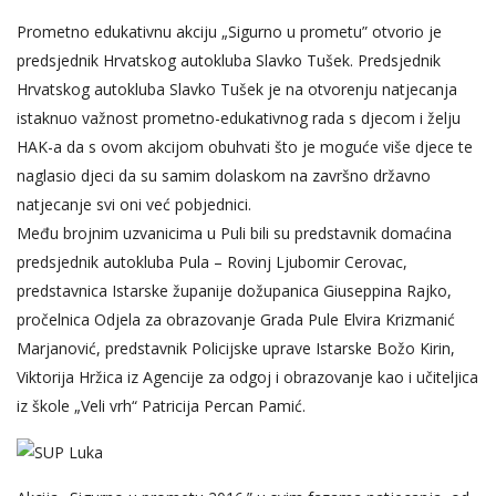
Prometno edukativnu akciju „Sigurno u prometu” otvorio je
predsjednik Hrvatskog autokluba Slavko Tušek. Predsjednik
Hrvatskog autokluba Slavko Tušek je na otvorenju natjecanja
istaknuo važnost prometno-edukativnog rada s djecom i želju
HAK-a da s ovom akcijom obuhvati što je moguće više djece te
naglasio djeci da su samim dolaskom na završno državno
natjecanje svi oni već pobjednici.
Među brojnim uzvanicima u Puli bili su predstavnik domaćina
predsjednik autokluba Pula – Rovinj Ljubomir Cerovac,
predstavnica Istarske županije dožupanica Giuseppina Rajko,
pročelnica Odjela za obrazovanje Grada Pule Elvira Krizmanić
Marjanović, predstavnik Policijske uprave Istarske Božo Kirin,
Viktorija Hržica iz Agencije za odgoj i obrazovanje kao i učiteljica
iz škole „Veli vrh“ Patricija Percan Pamić.