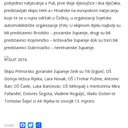
pobjednici natjecanja u Puli, prve dvije djevojčice i dva dječaka,
predstavljati ekipu HAK-a i Hrvatske na europskom natjecanju
koje će se u rujnu održati u Češkoj, u organizaciji Svjetske
automobilističke organizacije (FIA). U ekipnom dijelu najbolji su
bili predstavnici Brodsko – posavske županije, drugi su bili
predstavnici Koprivničko – križevačke županije dok su treći bili
predstavnici Dubrovačko – neretvanske županije.
Ekipu Primorsko goranske županije činili su Tili Grgurić; OŠ
Gornja Vežica Rijeka, Lara Novak; OŠ I.Trohar Fužine, Antonio
Ban; OŠ Čavle, Luka Barićevac; OŠ Mrkopalj s mentorima Mira
Fafanđel, Dolores Šegota, Vladimir Roguljić, Vlado Došen te
Tomislav Šepić iz AK Rijeka te osvojili 13. mjesto.
Facebook
Twitter
Share
SHARE