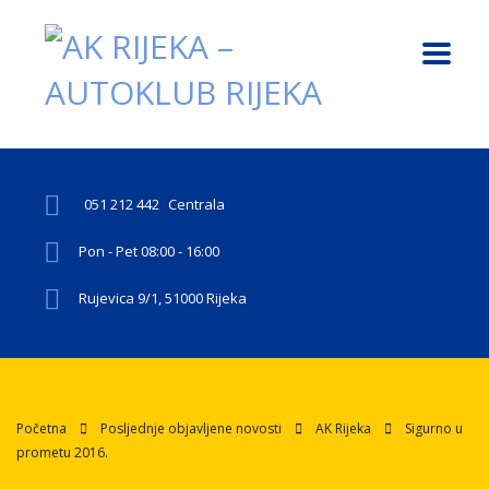
051 212 442
Centrala
Pon - Pet 08:00 - 16:00
Rujevica 9/1, 51000 Rijeka
Početna
Posljednje objavljene novosti
AK Rijeka
Sigurno u
prometu 2016.