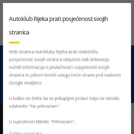
Autoklub Rijeka prati posjećenost svojih
stranica
Web stranica Autokluba Rijeka prati statističku
posjećenost svojih stranica isključivo radi dobivanja
051 212 442
Centrala
nužnih informacija o privlačnosti i uspješnosti svojih
Pon - Pet 08:00 - 16:00
stranica te pritom koristi uslugu treće strane pod nazivom
Google Analytics.
Rujevica 9/1, 51000 Rijeka
U koliko ne želite da se prikupljeni podaci šalju na obradu
odaberite "Ne prihvaćam".
U suprotnom kliknite "Prihvaćam".
Početna
Posljednje objavljene novosti
AK Rijeka
Zaleđena
vrata automobila – kako spriječiti i što kad se ipak dogodi?
zaleđena
Zaštita podataka