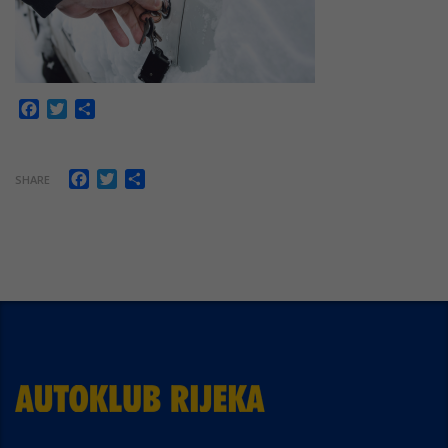
Facebook
Twitter
Share
Facebook
Twitter
Share
SHARE