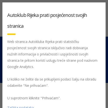
Autoklub Rijeka prati posjećenost svojih
stranica
Web stranica Autokluba Rijeka prati statističku
posjećenost svojih stranica isključivo radi dobivanja
051 212 442
Centrala
nužnih informacija o privlačnosti i uspješnosti svojih
Pon - Pet 08:00 - 16:00
stranica te pritom koristi uslugu treće strane pod nazivom
Google Analytics.
Rujevica 9/1, 51000 Rijeka
U koliko ne želite da se prikupljeni podaci šalju na obradu
odaberite "Ne prihvaćam".
Podaci stanica za tehnički
pregled - prosječna
U suprotnom kliknite "Prihvaćam".
Zaštita podataka