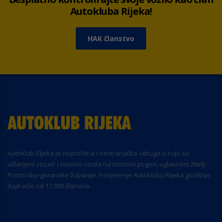
Autokluba Rijeka!
HAK članstvo
Autoklub Rijeka je neprofitna i nestranačka udruga u koju su
učlanjeni vozači i vlasnici vozila na motorni pogon, uglavnom žitelji
Primorsko-goranske županije. Povjerenje Autoklubu Rijeka godišnje
daje više od 17.000 članova.