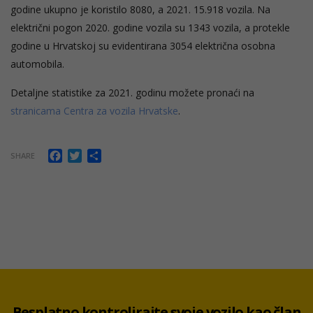
godine ukupno je koristilo 8080, a 2021. 15.918 vozila. Na
električni pogon 2020. godine vozila su 1343 vozila, a protekle
godine u Hrvatskoj su evidentirana 3054 električna osobna
automobila.
Detaljne statistike za 2021. godinu možete pronaći na
stranicama Centra za vozila Hrvatske
.
Facebook
Twitter
Share
SHARE
Besplatno kontrolirajte svoje vozilo kao član