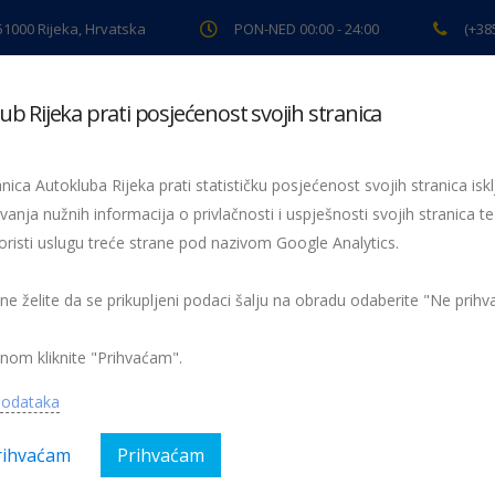
 51000 Rijeka, Hrvatska
PON-NED 00:00 - 24:00
(+38
ub Rijeka prati posjećenost svojih stranica
ki pregled
Pomoć na cesti
Servis
Preventiva
Spor
nica Autokluba Rijeka prati statističku posjećenost svojih stranica iskl
vanja nužnih informacija o privlačnosti i uspješnosti svojih stranica te
oristi uslugu treće strane pod nazivom Google Analytics.
Podaci stanica za tehnički pregled – prosječna starost vozila 14,6 godina
a vozila starijih od 1 godi
 ne želite da se prikupljeni podaci šalju na obradu odaberite "Ne prih
nom kliknite "Prihvaćam".
podataka
rihvaćam
Prihvaćam