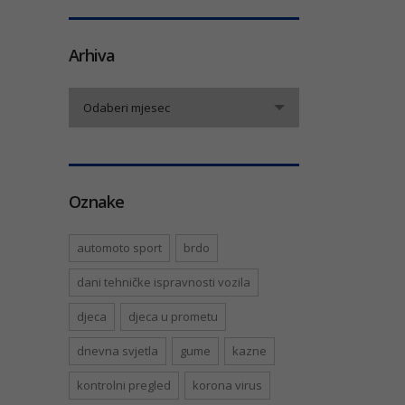
Arhiva
Arhiva
Odaberi mjesec
Oznake
automoto sport
brdo
dani tehničke ispravnosti vozila
djeca
djeca u prometu
dnevna svjetla
gume
kazne
kontrolni pregled
korona virus