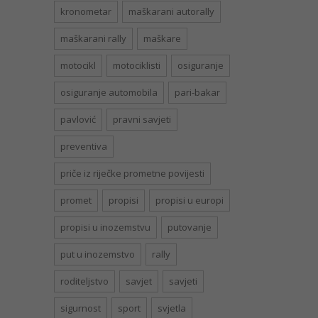
kronometar
maškarani autorally
maškarani rally
maškare
motocikl
motociklisti
osiguranje
osiguranje automobila
pari-bakar
pavlović
pravni savjeti
preventiva
priče iz riječke prometne povijesti
promet
propisi
propisi u europi
propisi u inozemstvu
putovanje
put u inozemstvo
rally
roditeljstvo
savjet
savjeti
sigurnost
sport
svjetla