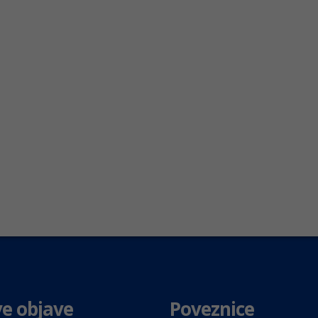
e objave
Poveznice