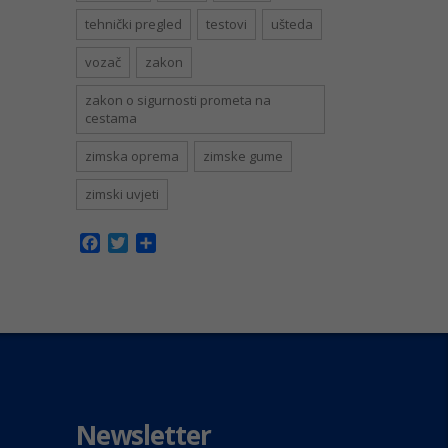
tehnički pregled
testovi
ušteda
vozač
zakon
zakon o sigurnosti prometa na
cestama
zimska oprema
zimske gume
zimski uvjeti
Facebook
Twitter
Share
Newsletter