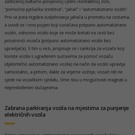
zaštićenoj kulturno-povijesnoj cjelini i kontaktnoj zoni,
“pomoćna pješačka sredstva”, “jahač” i “automatizirano vozilo”.
Prvi se puta regulira sudjelovanja jahača u prometu na cestama,
a uvodi se i novi pojam koji označava potpuno automatizirano
vozilo, odnosno vozilo koje se može kretati na cesti bez
prisutnosti vozača (potpuno automatizirano vozilo bez
upravljača). S tim u vezi, propisuje se i sankcija za vozače koji
koriste vozila s ugrađenim sustavima za pomoć vozaču
(djelomično automatizirano vozila) na način da vozilo upravlja
samostalno, a pritom, dakle za vrijeme vožnje, vozači niti ne
sjede na vozačkom sjedalu, čime nisu u mogućnosti reagirati u
nepredviđenim slučajevima.
Zabrana parkiranja vozila na mjestima za punjenje
električnih vozila