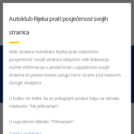
Autoklub Rijeka prati posjećenost svojih
stranica
Web stranica Autokluba Rijeka prati statističku
posjećenost svojih stranica isključivo radi dobivanja
051 212 442
Centrala
nužnih informacija o privlačnosti i uspješnosti svojih
Pon - Pet 08:00 - 16:00
stranica te pritom koristi uslugu treće strane pod nazivom
Google Analytics.
Rujevica 9/1, 51000 Rijeka
U koliko ne želite da se prikupljeni podaci šalju na obradu
odaberite "Ne prihvaćam".
Što donose dopune
Zakona o sigurnosti
U suprotnom kliknite "Prihvaćam".
Zaštita podataka