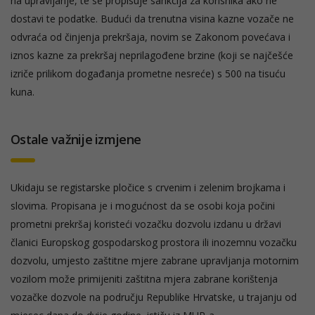
na upravljanje, te se propisuje sankcija za korisnika ako ne
dostavi te podatke. Budući da trenutna visina kazne vozače ne
odvraća od činjenja prekršaja, novim se Zakonom povećava i
iznos kazne za prekršaj neprilagođene brzine (koji se najčešće
izriče prilikom događanja prometne nesreće) s 500 na tisuću
kuna.
Ostale važnije izmjene
Ukidaju se registarske pločice s crvenim i zelenim brojkama i
slovima. Propisana je i mogućnost da se osobi koja počini
prometni prekršaj koristeći vozačku dozvolu izdanu u državi
članici Europskog gospodarskog prostora ili inozemnu vozačku
dozvolu, umjesto zaštitne mjere zabrane upravljanja motornim
vozilom može primijeniti zaštitna mjera zabrane korištenja
vozačke dozvole na području Republike Hrvatske, u trajanju od