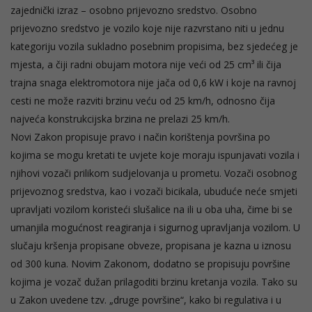
zajednički izraz – osobno prijevozno sredstvo. Osobno
prijevozno sredstvo je vozilo koje nije razvrstano niti u jednu
kategoriju vozila sukladno posebnim propisima, bez sjedećeg je
mjesta, a čiji radni obujam motora nije veći od 25 cm³ ili čija
trajna snaga elektromotora nije jača od 0,6 kW i koje na ravnoj
cesti ne može razviti brzinu veću od 25 km/h, odnosno čija
najveća konstrukcijska brzina ne prelazi 25 km/h.
Novi Zakon propisuje pravo i način korištenja površina po
kojima se mogu kretati te uvjete koje moraju ispunjavati vozila i
njihovi vozači prilikom sudjelovanja u prometu. Vozači osobnog
prijevoznog sredstva, kao i vozači bicikala, ubuduće neće smjeti
upravljati vozilom koristeći slušalice na ili u oba uha, čime bi se
umanjila mogućnost reagiranja i sigurnog upravljanja vozilom. U
slučaju kršenja propisane obveze, propisana je kazna u iznosu
od 300 kuna. Novim Zakonom, dodatno se propisuju površine
kojima je vozač dužan prilagoditi brzinu kretanja vozila. Tako su
u Zakon uvedene tzv. „druge površine“, kako bi regulativa i u