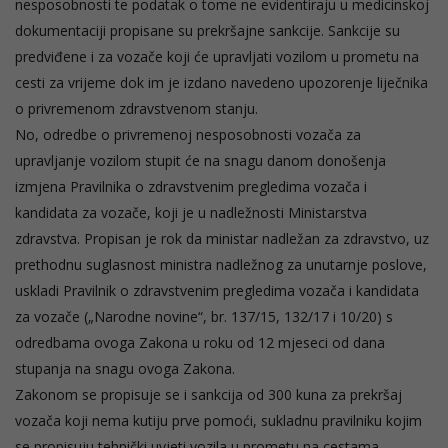
nesposobnosti te podatak o tome ne evidentiraju u medicinskoj
dokumentaciji propisane su prekršajne sankcije. Sankcije su
predviđene i za vozače koji će upravljati vozilom u prometu na
cesti za vrijeme dok im je izdano navedeno upozorenje liječnika
o privremenom zdravstvenom stanju.
No, odredbe o privremenoj nesposobnosti vozača za
upravljanje vozilom stupit će na snagu danom donošenja
izmjena Pravilnika o zdravstvenim pregledima vozača i
kandidata za vozače, koji je u nadležnosti Ministarstva
zdravstva. Propisan je rok da ministar nadležan za zdravstvo, uz
prethodnu suglasnost ministra nadležnog za unutarnje poslove,
uskladi Pravilnik o zdravstvenim pregledima vozača i kandidata
za vozače („Narodne novine“, br. 137/15, 132/17 i 10/20) s
odredbama ovoga Zakona u roku od 12 mjeseci od dana
stupanja na snagu ovoga Zakona.
Zakonom se propisuje se i sankcija od 300 kuna za prekršaj
vozača koji nema kutiju prve pomoći, sukladnu pravilniku kojim
se propisuju tehnički uvjeti vozila u prometu na cestama.