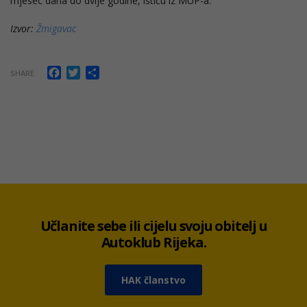
mjesec dana do dvije godine, ističu iz MUP-a.
Izvor:
Žmigavac
Facebook
Twitter
Share
SHARE
Učlanite sebe ili cijelu svoju obitelj u
Autoklub Rijeka.
HAK članstvo