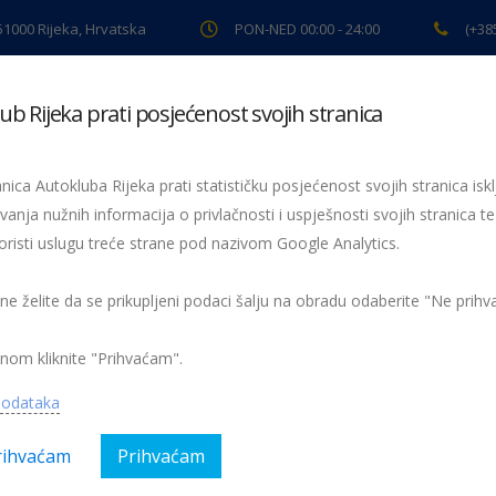
 51000 Rijeka, Hrvatska
PON-NED 00:00 - 24:00
(+38
ub Rijeka prati posjećenost svojih stranica
ki pregled
Pomoć na cesti
Servis
Preventiva
Spor
nica Autokluba Rijeka prati statističku posjećenost svojih stranica iskl
vanja nužnih informacija o privlačnosti i uspješnosti svojih stranica te
oristi uslugu treće strane pod nazivom Google Analytics.
Sve manje vozimo hrvatskim autocestama
naplatne
 ne želite da se prikupljeni podaci šalju na obradu odaberite "Ne prih
nom kliknite "Prihvaćam".
podataka
rihvaćam
Prihvaćam