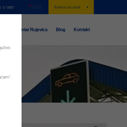
Pomoć na cesti
5 1) 1987
t
TS centar Rujevica
Blog
Kontakt
jučivo
vaćam".