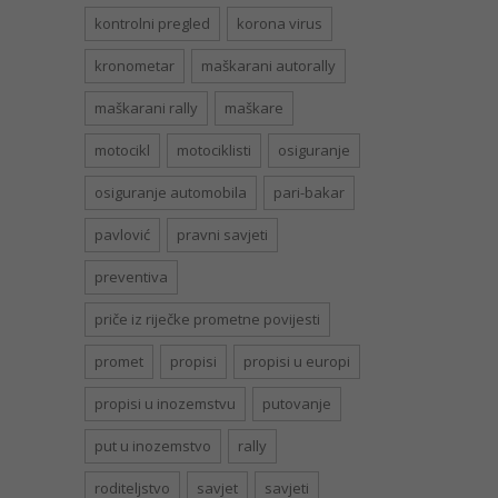
kontrolni pregled
korona virus
kronometar
maškarani autorally
maškarani rally
maškare
motocikl
motociklisti
osiguranje
osiguranje automobila
pari-bakar
pavlović
pravni savjeti
preventiva
priče iz riječke prometne povijesti
promet
propisi
propisi u europi
propisi u inozemstvu
putovanje
put u inozemstvo
rally
roditeljstvo
savjet
savjeti