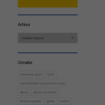
Arhiva
Arhiva
Odaberi mjesec
Oznake
automoto sport
brdo
dani tehničke ispravnosti vozila
djeca
djeca u prometu
dnevna svjetla
gume
kazne