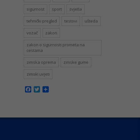
sigurnost
sport
svjetla
tehnički pregled
testovi
ušteda
vozač
zakon
zakon o sigurnosti prometa na
cestama
zimska oprema
zimske gume
zimski uvjeti
Facebook
Twitter
Share