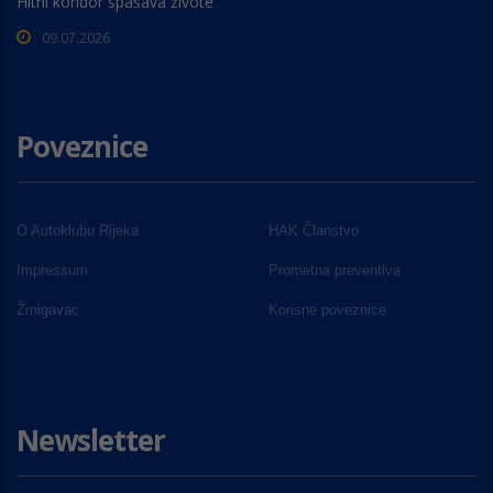
Hitni koridor spašava živote
09.07.2026
Poveznice
O Autoklubu Rijeka
HAK Članstvo
Impressum
Prometna preventiva
Žmigavac
Korisne poveznice
Newsletter