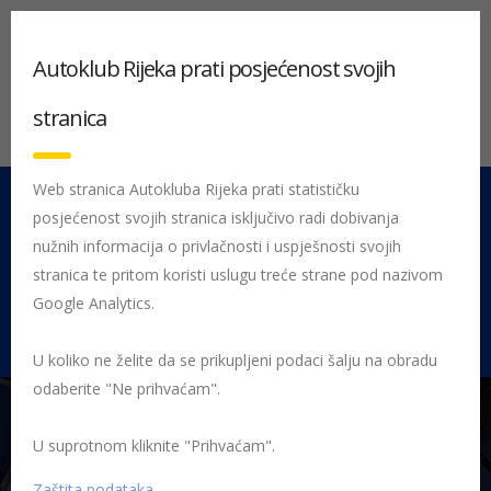
Autoklub Rijeka prati posjećenost svojih
stranica
Web stranica Autokluba Rijeka prati statističku
posjećenost svojih stranica isključivo radi dobivanja
051 212 442
Centrala
nužnih informacija o privlačnosti i uspješnosti svojih
Pon - Pet 08:00 - 16:00
stranica te pritom koristi uslugu treće strane pod nazivom
Google Analytics.
Rujevica 9/1, 51000 Rijeka
U koliko ne želite da se prikupljeni podaci šalju na obradu
odaberite "Ne prihvaćam".
U suprotnom kliknite "Prihvaćam".
Početna
Posljednje objavljene novosti
AK Rijeka
U subotu
proglašenje najuspješnijih sportaša
na krovu
Zaštita podataka