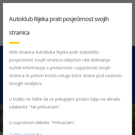
Autoklub Rijeka prati posjećenost svojih
stranica
Web stranica Autokluba Rijeka prati statističku
posjećenost svojih stranica isključivo radi dobivanja
051 212 442
Centrala
nužnih informacija o privlačnosti i uspješnosti svojih
Pon - Pet 08:00 - 16:00
stranica te pritom koristi uslugu treće strane pod nazivom
Google Analytics.
Rujevica 9/1, 51000 Rijeka
U koliko ne želite da se prikupljeni podaci šalju na obradu
odaberite "Ne prihvaćam".
U suprotnom kliknite "Prihvaćam".
Početna
Posljednje objavljene novosti
Sport
Uspješan 5.
rally novi vinodolski za AK Rijeka
Butorac Bribir
Zaštita podataka