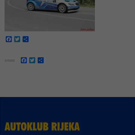
Facebook
Twitter
Share
Facebook
Twitter
Share
SHARE