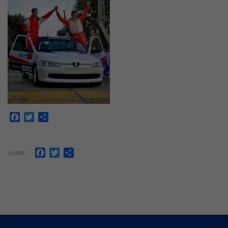
Facebook
Twitter
Share
Facebook
Twitter
Share
SHARE