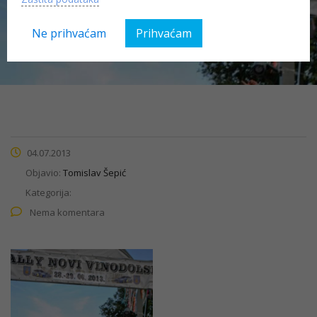
Cilj
Ne prihvaćam
Prihvaćam
04.07.2013
Objavio:
Tomislav Šepić
Kategorija:
Nema komentara