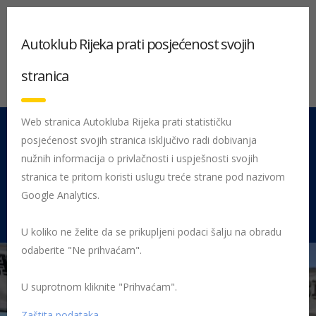
Autoklub Rijeka prati posjećenost svojih
stranica
Web stranica Autokluba Rijeka prati statističku
posjećenost svojih stranica isključivo radi dobivanja
051 212 442
Centrala
nužnih informacija o privlačnosti i uspješnosti svojih
Pon - Pet 08:00 - 16:00
stranica te pritom koristi uslugu treće strane pod nazivom
Google Analytics.
Rujevica 9/1, 51000 Rijeka
U koliko ne želite da se prikupljeni podaci šalju na obradu
odaberite "Ne prihvaćam".
U suprotnom kliknite "Prihvaćam".
Početna
Posljednje objavljene novosti
Sport
Uspješan 5.
rally novi vinodolski za AK Rijeka
Cilj
Zaštita podataka