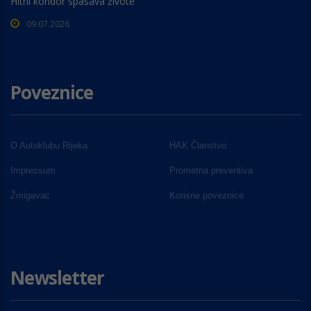
Hitni koridor spašava živote
09.07.2026
Poveznice
O Autoklubu Rijeka
HAK Članstvo
Impressum
Prometna preventiva
Žmigavac
Korisne poveznice
Newsletter