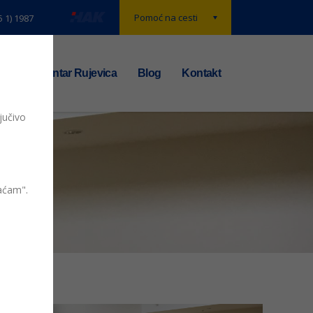
Pomoć na cesti
5 1) 1987
t
TS centar Rujevica
Blog
Kontakt
jučivo
vaćam".