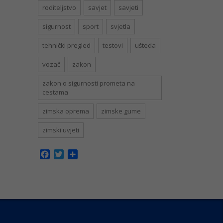
roditeljstvo
savjet
savjeti
sigurnost
sport
svjetla
tehnički pregled
testovi
ušteda
vozač
zakon
zakon o sigurnosti prometa na
cestama
zimska oprema
zimske gume
zimski uvjeti
Facebook
Twitter
Share