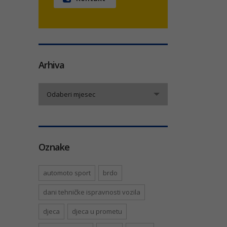
Arhiva
Arhiva
Odaberi mjesec
Oznake
automoto sport
brdo
dani tehničke ispravnosti vozila
djeca
djeca u prometu