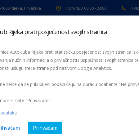
 51000 Rijeka, Hrvatska
PON-NED 00:00 - 24:00
(+38
ub Rijeka prati posjećenost svojih stranica
ki pregled
Pomoć na cesti
Servis
Preventiva
Spor
nica Autokluba Rijeka prati statističku posjećenost svojih stranica iskl
vanja nužnih informacija o privlačnosti i uspješnosti svojih stranica te
oristi uslugu treće strane pod nazivom Google Analytics.
“Vidi i klikni” za 300 djece u vrtićima
IMG_3262
 ne želite da se prikupljeni podaci šalju na obradu odaberite "Ne prih
nom kliknite "Prihvaćam".
podataka
rihvaćam
Prihvaćam