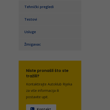
Tehnički pregledi
Testovi
Usluge
Žmigavac
Niste pronašli što ste
tražili?
Kontaktirajte Autoklub Rijeka
za više informacija ili
postavite upit.
Kontakt