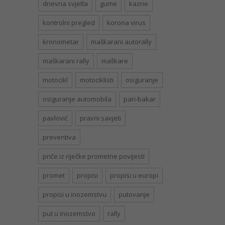
dnevna svjetla
gume
kazne
kontrolni pregled
korona virus
kronometar
maškarani autorally
maškarani rally
maškare
motocikl
motociklisti
osiguranje
osiguranje automobila
pari-bakar
pavlović
pravni savjeti
preventiva
priče iz riječke prometne povijesti
promet
propisi
propisi u europi
propisi u inozemstvu
putovanje
put u inozemstvo
rally