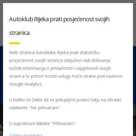
Autoklub Rijeka prati posjećenost svojih
stranica
Web stranica Autokluba Rijeka prati statističku
posjećenost svojih stranica isključivo radi dobivanja
051 212 442
Centrala
nužnih informacija o privlačnosti i uspješnosti svojih
Pon - Pet 08:00 - 16:00
stranica te pritom koristi uslugu treće strane pod nazivom
Google Analytics.
Rujevica 9/1, 51000 Rijeka
U koliko ne želite da se prikupljeni podaci šalju na obradu
odaberite "Ne prihvaćam".
U suprotnom kliknite "Prihvaćam".
Početna
Posljednje objavljene novosti
AK Rijeka
Vozači,
počinje još jedna nova školska godina!
jelena i djeca
Zaštita podataka