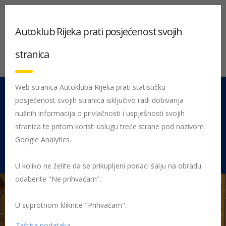
Autoklub Rijeka prati posjećenost svojih
stranica
Web stranica Autokluba Rijeka prati statističku
posjećenost svojih stranica isključivo radi dobivanja
051 212 442
Centrala
nužnih informacija o privlačnosti i uspješnosti svojih
Pon - Pet 08:00 - 16:00
stranica te pritom koristi uslugu treće strane pod nazivom
Google Analytics.
Rujevica 9/1, 51000 Rijeka
U koliko ne želite da se prikupljeni podaci šalju na obradu
odaberite "Ne prihvaćam".
U suprotnom kliknite "Prihvaćam".
Početna
Posljednje objavljene novosti
AK Rijeka
Vozači,
počinje još jedna nova školska godina!
djeca u prometu
Zaštita podataka