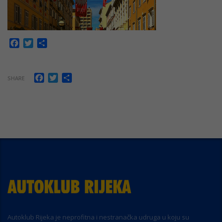
Facebook
Twitter
Share
Facebook
Twitter
Share
SHARE
Autoklub Rijeka je neprofitna i nestranačka udruga u koju su