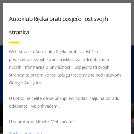
Autoklub Rijeka prati posjećenost svojih
stranica
Web stranica Autokluba Rijeka prati statističku
posjećenost svojih stranica isključivo radi dobivanja
051 212 442
Centrala
nužnih informacija o privlačnosti i uspješnosti svojih
Pon - Pet 08:00 - 16:00
stranica te pritom koristi uslugu treće strane pod nazivom
Google Analytics.
Rujevica 9/1, 51000 Rijeka
U koliko ne želite da se prikupljeni podaci šalju na obradu
odaberite "Ne prihvaćam".
U suprotnom kliknite "Prihvaćam".
Početna
Posljednje objavljene novosti
AK Rijeka
Vozila
svjetskog rally prvenstva već jure u našem susjedstvu!
Zaštita podataka