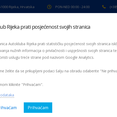
 51000 Rijeka, Hrvatska
PON-NED 00:00 - 24:00
(+38
ub Rijeka prati posjećenost svojih stranica
ki pregled
Pomoć na cesti
Servis
Preventiva
Spor
nica Autokluba Rijeka prati statističku posjećenost svojih stranica iskl
vanja nužnih informacija o privlačnosti i uspješnosti svojih stranica te
oristi uslugu treće strane pod nazivom Google Analytics.
Vozila svjetskog rally prvenstva već jure u našem susjedstvu!
viber_slik
07_14-23-32
 ne želite da se prikupljeni podaci šalju na obradu odaberite "Ne prih
nom kliknite "Prihvaćam".
podataka
rihvaćam
Prihvaćam