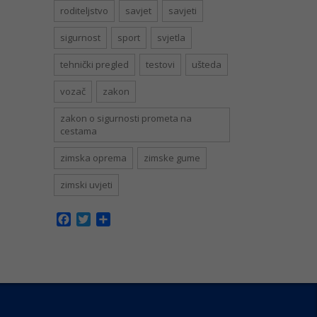
roditeljstvo
savjet
savjeti
sigurnost
sport
svjetla
tehnički pregled
testovi
ušteda
vozač
zakon
zakon o sigurnosti prometa na
cestama
zimska oprema
zimske gume
zimski uvjeti
Facebook
Twitter
Share