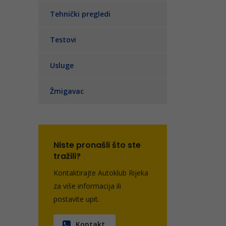
Tehnički pregledi
Testovi
Usluge
Žmigavac
Niste pronašli što ste
tražili?
Kontaktirajte Autoklub Rijeka
za više informacija ili
postavite upit.
Kontakt