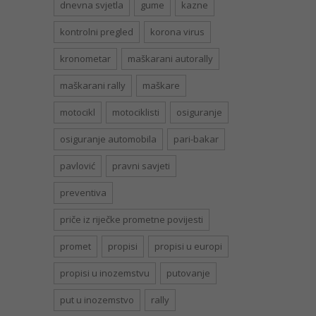
dnevna svjetla
gume
kazne
kontrolni pregled
korona virus
kronometar
maškarani autorally
maškarani rally
maškare
motocikl
motociklisti
osiguranje
osiguranje automobila
pari-bakar
pavlović
pravni savjeti
preventiva
priče iz riječke prometne povijesti
promet
propisi
propisi u europi
propisi u inozemstvu
putovanje
put u inozemstvo
rally