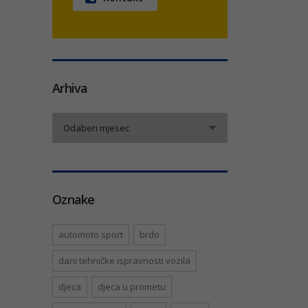
Arhiva
Arhiva
Odaberi mjesec
Oznake
automoto sport
brdo
dani tehničke ispravnosti vozila
djeca
djeca u prometu