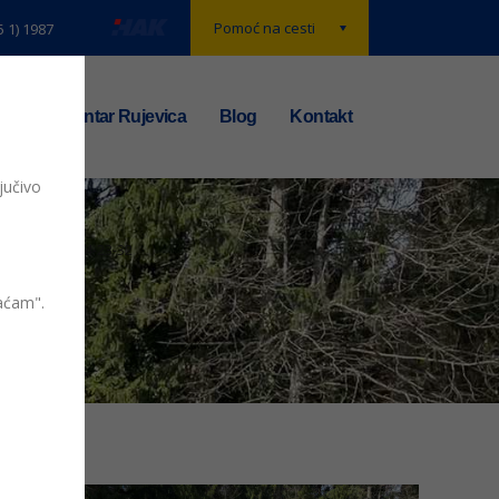
Pomoć na cesti
5 1) 1987
t
TS centar Rujevica
Blog
Kontakt
jučivo
a_2021-04-07_14-23-32
vaćam".