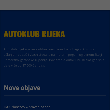
Autoklub Rijeka je neprofitna i nestranačka udruga u koju su
učlanjeni vozači i vlasnici vozila na motorni pogon, uglavnom žitelji
Primorsko-goranske županije. Povjerenje Autoklubu Rijeka godišnje
daje više od 17.000 članova.
Nove objave
HAK članstvo – pravne osobe