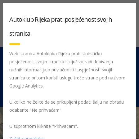
Autoklub Rijeka prati posjećenost svojih
stranica
Web stranica Autokluba Rijeka prati statističku
posjećenost svojih stranica isključivo radi dobivanja
051 212 442
Centrala
nužnih informacija o privlačnosti i uspješnosti svojih
Pon - Pet 08:00 - 16:00
stranica te pritom koristi uslugu treće strane pod nazivom
Google Analytics.
Rujevica 9/1, 51000 Rijeka
U koliko ne želite da se prikupljeni podaci šalju na obradu
odaberite "Ne prihvaćam".
U suprotnom kliknite "Prihvaćam".
Početna
Posljednje objavljene novosti
AK Rijeka
Vozila
svjetskog rally prvenstva već jure u našem susjedstvu!
Zaštita podataka