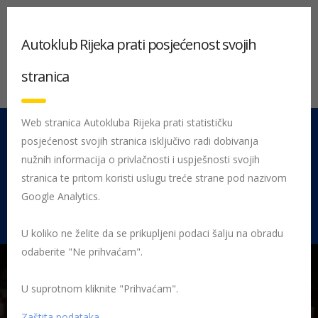
Autoklub Rijeka prati posjećenost svojih
stranica
Web stranica Autokluba Rijeka prati statističku
posjećenost svojih stranica isključivo radi dobivanja
051 212 442
Centrala
nužnih informacija o privlačnosti i uspješnosti svojih
Pon - Pet 08:00 - 16:00
stranica te pritom koristi uslugu treće strane pod nazivom
Google Analytics.
Rujevica 9/1, 51000 Rijeka
U koliko ne želite da se prikupljeni podaci šalju na obradu
odaberite "Ne prihvaćam".
U suprotnom kliknite "Prihvaćam".
Početna
Posljednje objavljene novosti
AK Rijeka
Vrijedni
bodovi s 40. croatia rally-a
40.CR
Zaštita podataka