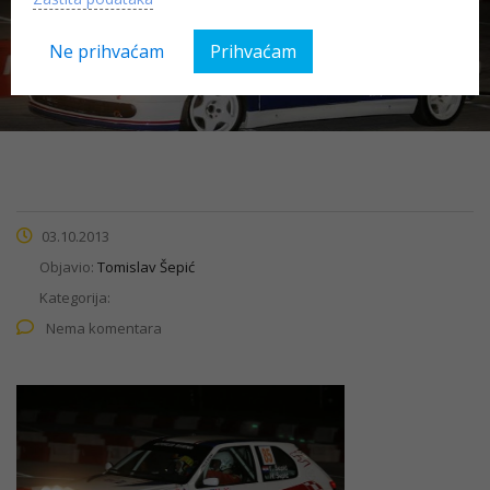
40.CR
Ne prihvaćam
Prihvaćam
03.10.2013
Objavio:
Tomislav Šepić
Kategorija:
Nema komentara