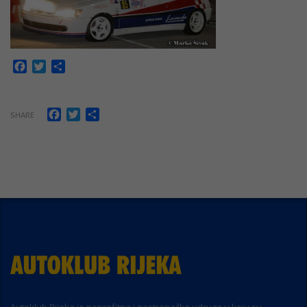
Facebook
Twitter
Share
Facebook
Twitter
Share
SHARE