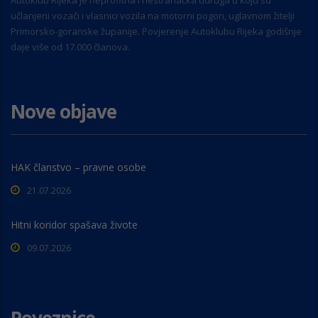
Autoklub Rijeka je neprofitna i nestranačka udruga u koju su
učlanjeni vozači i vlasnici vozila na motorni pogon, uglavnom žitelji
Primorsko-goranske županije. Povjerenje Autoklubu Rijeka godišnje
daje više od 17.000 članova.
Nove objave
HAK članstvo – pravne osobe
21.07.2026
Hitni koridor spašava živote
09.07.2026