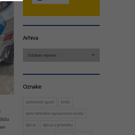
Arhiva
Arhiva
Odaberi mjesec
Oznake
automoto sport
brdo
3
dani tehničke ispravnosti vozila
Stižu
djeca
djeca u prometu
ien