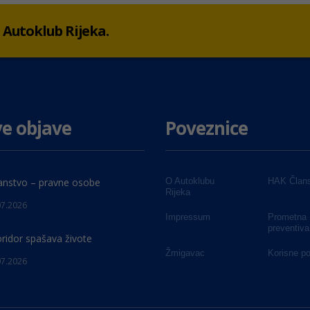
 u Autoklub Rijeka.
e objave
Poveznice
anstvo – pravne osobe
O Autoklubu
HAK Člans
Rijeka
07.2026
Impressum
Prometna
preventiva
oridor spašava živote
Žmigavac
Korisne p
07.2026