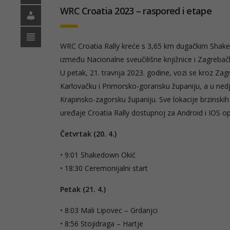
WRC Croatia 2023 – raspored i etape
WRC Croatia Rally kreće s 3,65 km dugačkim Shake
između Nacionalne sveučilišne knjižnice i Zagrebač
U petak, 21. travnja 2023. godine, vozi se kroz Zag
Karlovačku i Primorsko-goransku županiju, a u nedje
Krapinsko-zagorsku županiju. Sve lokacije brzinskih 
uređaje Croatia Rally dostupnoj za Android i IOS o
Četvrtak (20. 4.)
• 9:01 Shakedown Okić
• 18:30 Ceremonijalni start
Petak (21. 4.)
• 8:03 Mali Lipovec – Grdanjci
• 8:56 Stojidraga – Hartje