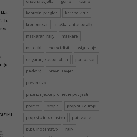
dnevna svjetla
gume
kazne
klasi
kontrolni pregled
korona virus
ć. Tu
kronometar
maškarani autorally
anos
maškarani rally
maškare
motocikl
motociklisti
osiguranje
u
osiguranje automobila
pari-bakar
u (u
pavlović
pravni savjeti
preventiva
priče iz riječke prometne povijesti
promet
propisi
propisi u europi
razliku
propisi u inozemstvu
putovanje
put u inozemstvo
rally