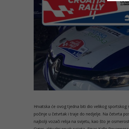
Hrvatska će ovog tjedna biti dio velikog sportskog sp
počinje u četvrtak i traje do nedjelje. Na četvrta p
najbolji vozači relija na svijetu, kao što je osmeros
Ogier, aktualni prvak svijeta, Finac Kalle Rovanpera