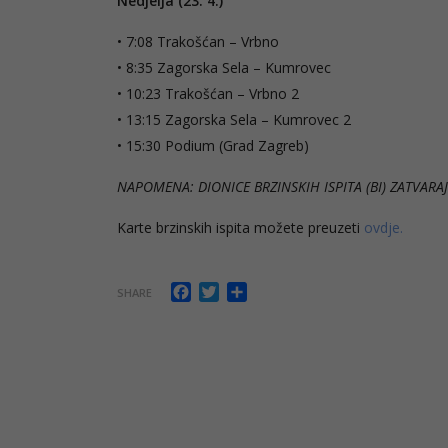
Nedjelja (23. 4.)
• 7:08 Trakošćan – Vrbno
• 8:35 Zagorska Sela – Kumrovec
• 10:23 Trakošćan – Vrbno 2
• 13:15 Zagorska Sela – Kumrovec 2
• 15:30 Podium (Grad Zagreb)
NAPOMENA: DIONICE BRZINSKIH ISPITA (BI) ZATVARAJ
Karte brzinskih ispita možete preuzeti
ovdje.
Facebook
Twitter
Share
SHARE