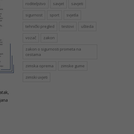
roditeljstvo
savjet
savjeti
sigurnost
sport
svjetla
tehnički pregled
testovi
ušteda
vozač
zakon
zakon o sigurnosti prometa na
cestama
zimska oprema
zimske gume
zimski uvjeti
atak,
ljana