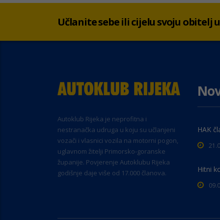
Učlanite sebe ili cijelu svoju obitelj
Nov
Autoklub Rijeka je neprofitna i
HAK čl
nestranačka udruga u koju su učlanjeni
vozači i vlasnici vozila na motorni pogon,
21.
uglavnom žitelji Primorsko-goranske
županije. Povjerenje Autoklubu Rijeka
Hitni k
godišnje daje više od 17.000 članova.
09.