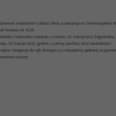
downom smještenim u blizini Okića, a nastavlja se Ceremonijalnim s
kih fontana od 18:30.
rebačku i Karlovačku županiju, u subotu, 22. travnja kroz Zagrebačku,
lju, 23. travnja 2022. godine, u samoj završnici, kroz Varaždinsku i
ispita i navigacija do njih dostupni su u besplatnoj aplikaciji za pame
perativne sustave.