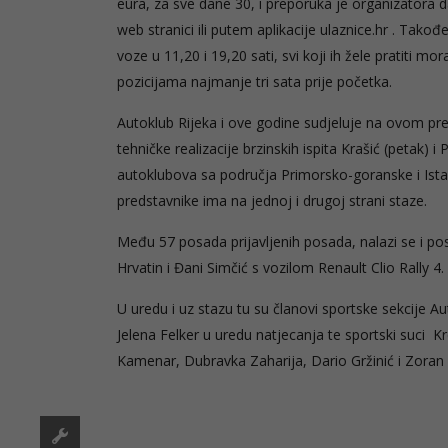
eura, za sve dane 30, i preporuka je organizatora d
web stranici ili putem aplikacije ulaznice.hr . Takođ
voze u 11,20 i 19,20 sati, svi koji ih žele pratiti mo
pozicijama najmanje tri sata prije početka.
Autoklub Rijeka i ove godine sudjeluje na ovom pre
tehničke realizacije brzinskih ispita Krašić (petak) 
autoklubova sa područja Primorsko-goranske i Ista
predstavnike ima na jednoj i drugoj strani staze.
Među 57 posada prijavljenih posada, nalazi se i p
Hrvatin i Đani Simčić s vozilom Renault Clio Rally 4.
U uredu i uz stazu tu su članovi sportske sekcije Aut
Jelena Felker u uredu natjecanja te sportski suci K
Kamenar, Dubravka Zaharija, Dario Gržinić i Zoran 