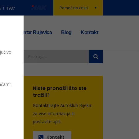
Pomoć na cesti
5 1) 1987
t
TS centar Rujevica
Blog
Kontakt
jučivo
nsko-
vaćam".
Niste pronašli što ste
tražili?
entara
Kontaktirajte Autoklub Rijeka
za više informacija ili
postavite upit.
Kontakt