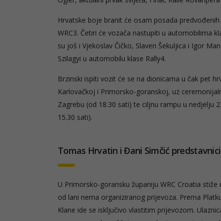
Hrvatske boje branit će osam posada predvođenih M
WRC3. Četiri će vozača nastupiti u automobilima kl
su još i Vjekoslav Čičko, Slaven Šekuljica i Igor Man
Szilagyi u automobilu klase Rally4.
Brzinski ispiti vozit će se na dionicama u čak pet 
Karlovačkoj i Primorsko-goranskoj, uz ceremonijalni 
Zagrebu (od 18.30 sati) te ciljnu rampu u nedjelju 
15.30 sati).
Tomas Hrvatin i Đani Simčić predstavnic
U Primorsko-goransku županiju WRC Croatia stiže u s
od lani nema organiziranog prijevoza. Prema Platku
Klane ide se isključivo vlastitim prijevozom. Ulazni