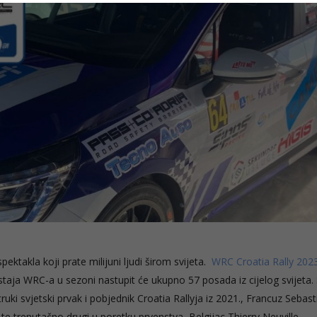
ektakla koji prate milijuni ljudi širom svijeta.
WRC Croatia Rally 202
ostaja WRC-a u sezoni nastupit će ukupno 57 posada iz cijelog svijeta. 
truki svjetski prvak i pobjednik Croatia Rallyja iz 2021., Francuz Sebast
 te trenutačno drugi u poretku prvenstva, Belgijac Thierry Neuville.