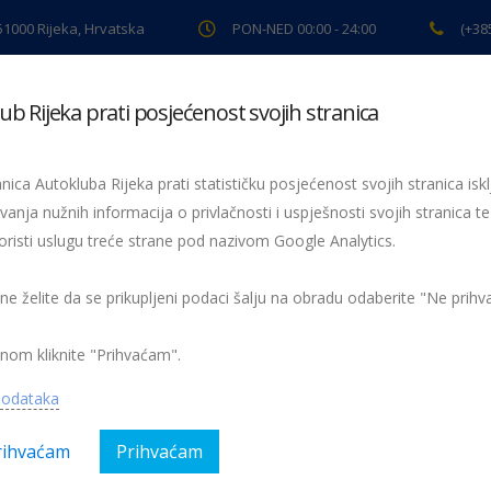
 51000 Rijeka, Hrvatska
PON-NED 00:00 - 24:00
(+38
ub Rijeka prati posjećenost svojih stranica
ki pregled
Pomoć na cesti
Servis
Preventiva
Spor
nica Autokluba Rijeka prati statističku posjećenost svojih stranica iskl
023
vanja nužnih informacija o privlačnosti i uspješnosti svojih stranica te
oristi uslugu treće strane pod nazivom Google Analytics.
o 23. travnja u pet hrvatskih županija – Varaždinskoj, Krapi
rsko-goranskoj i Gradu Zagrebu.
 ne želite da se prikupljeni podaci šalju na obradu odaberite "Ne prih
nom kliknite "Prihvaćam".
gorija:
AK Rijeka, Magazin, Sport
Nema kom
podataka
rihvaćam
Prihvaćam