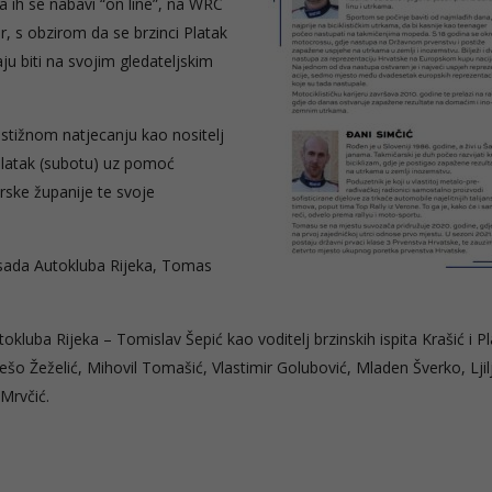
a ih se nabavi “on line”, na WRC
er, s obzirom da se brzinci Platak
raju biti na svojim gledateljskim
stižnom natjecanju kao nositelj
i Platak (subotu) uz pomoć
rske županije te svoje
osada Autokluba Rijeka, Tomas
okluba Rijeka – Tomislav Šepić kao voditelj brzinskih ispita Krašić i Pl
rešo Žeželić, Mihovil Tomašić, Vlastimir Golubović, Mladen Šverko, Lji
Mrvčić.