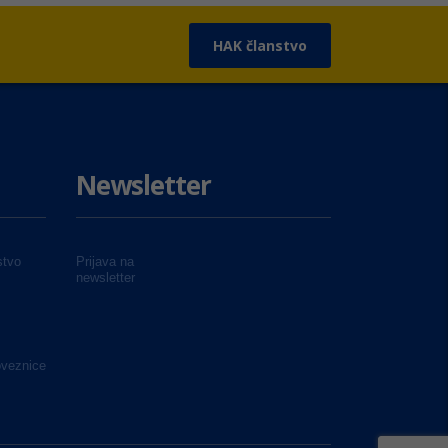
HAK članstvo
Newsletter
tvo
Prijava na
newsletter
oveznice