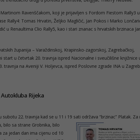
artinom Ravenščakom, koji je prijavljen s Fordom Fiestom Rally3 u 
ase Rally4: Tomas Hrvatin, Željko Magličić, Jan Pokos i Marko Lončari
dić u Renaultima Clio Rally5, kao i stari znanac s hrvatskih brzinaca J
hrvatskih županija – Varaždinskoj, Krapinsko-zagorskoj, Zagrebačkoj,
start u četvrtak 20. travnja ispred Nacionalne i sveučilišne knjižnice 
23. travnja na Aveniji V. Holjevca, ispred Poslovne zgrade INA u Zagreb
i Autokluba Rijeka
ubotu 22. travnja kad se u 11 i 19 sati održava “brzinac” Platak. Za 
, bilo sa strane
Grobnika, bilo
ca za jedan dan ima cijenu od 10