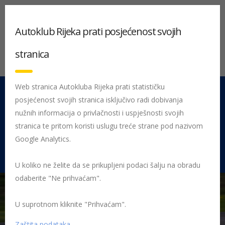
Autoklub Rijeka prati posjećenost svojih
stranica
Web stranica Autokluba Rijeka prati statističku
posjećenost svojih stranica isključivo radi dobivanja
051 212 442
Centrala
nužnih informacija o privlačnosti i uspješnosti svojih
Pon - Pet 08:00 - 16:00
stranica te pritom koristi uslugu treće strane pod nazivom
Google Analytics.
Rujevica 9/1, 51000 Rijeka
U koliko ne želite da se prikupljeni podaci šalju na obradu
odaberite "Ne prihvaćam".
U suprotnom kliknite "Prihvaćam".
Početna
Posljednje objavljene novosti
AK Rijeka
WRC Croatia
rally: Hrvatin-Simčić najbolja hrvatska posada
viber_image_2023-04-
Zaštita podataka