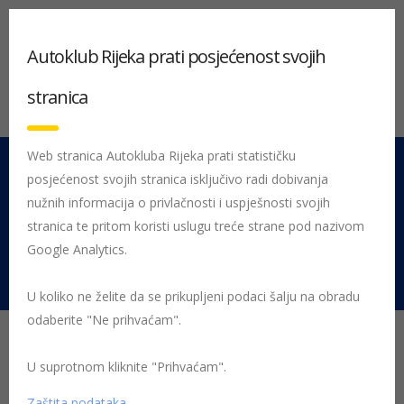
Autoklub Rijeka prati posjećenost svojih
stranica
Web stranica Autokluba Rijeka prati statističku
posjećenost svojih stranica isključivo radi dobivanja
051 212 442
Centrala
nužnih informacija o privlačnosti i uspješnosti svojih
Pon - Pet 08:00 - 16:00
stranica te pritom koristi uslugu treće strane pod nazivom
Google Analytics.
Rujevica 9/1, 51000 Rijeka
U koliko ne želite da se prikupljeni podaci šalju na obradu
odaberite "Ne prihvaćam".
Zimovanje? Provjerite
prometne propise u
U suprotnom kliknite "Prihvaćam".
Zaštita podataka