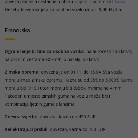
obveza plaćanja cestarine u obliku
vinjete
ili putem
GO-Boxa
.
Desetodnevna vinjeta za osobno vozilo iznosi 9,40 EUR-a.
Francuska
Ograničenje brzine za osobna vozila:
na autocesti 130 km/h;
na ostalim cestama 90 km/h; u naselju 50 km/h
Zimska oprema:
obvezna je od 01.11. do 15.04. Sva vozila
moraju imati zimsku opremu. Kazne su od 35€ do 5.000€. Gume
moraju biti M+S i utori moraju biti duboki minimalno 4 mm.
Također, umjesto zimskih guma na vozilu može biti i
kombinacija ljetnih guma s lancima.
Dnevna svjetla:
obvezna, kazna do 450 EUR
Reflektirajući prsluk:
obvezan, kazna do 750 EUR