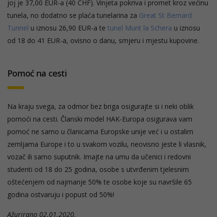
joj je 37,00 EUR-a (40 CHF). Vinjeta pokriva i promet kroz većinu
tunela, no dodatno se plaća tunelarina za
Great St Bernard
Tunnel
u iznosu 26,90 EUR-a te
tunel Munt la Schera
u iznosu
od 18 do 41 EUR-a, ovisno o danu, smjeru i mjestu kupovine.
Pomoć na cesti
Na kraju svega, za odmor bez briga osigurajte si i neki oblik
pomoći na cesti. Članski model HAK-Europa osigurava vam
pomoć ne samo u članicama Europske unije već i u ostalim
zemljama Europe i to u svakom vozilu, neovisno jeste li vlasnik,
vozač ili samo suputnik. Imajte na umu da učenici i redovni
studenti od 18 do 25 godina, osobe s utvrđenim tjelesnim
oštećenjem od najmanje 50% te osobe koje su navršile 65
godina ostvaruju i popust od 50%!
Ažurirano 02.01.2020.