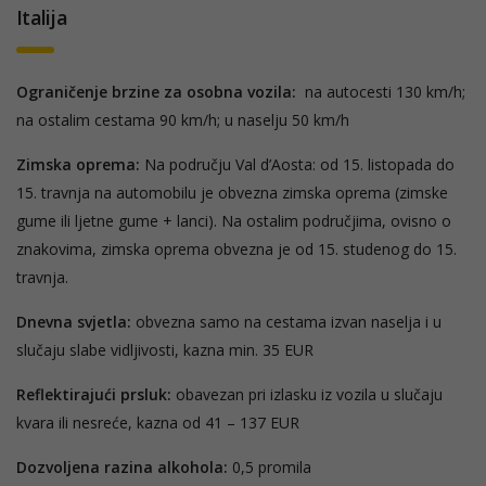
Italija
Ograničenje brzine za osobna vozila:
na autocesti 130 km/h;
na ostalim cestama 90 km/h; u naselju 50 km/h
Zimska oprema:
Na području Val d’Aosta: od 15. listopada do
15. travnja na automobilu je obvezna zimska oprema (zimske
gume ili ljetne gume + lanci). Na ostalim područjima, ovisno o
znakovima, zimska oprema obvezna je od 15. studenog do 15.
travnja.
Dnevna svjetla:
obvezna samo na cestama izvan naselja i u
slučaju slabe vidljivosti, kazna min. 35 EUR
Reflektirajući prsluk:
obavezan pri izlasku iz vozila u slučaju
kvara ili nesreće, kazna od 41 – 137 EUR
Dozvoljena razina alkohola:
0,5 promila