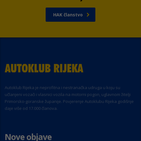
HAK članstvo
Autoklub Rijeka je neprofitna i nestranačka udruga u koju su
učlanjeni vozači i vlasnici vozila na motorni pogon, uglavnom žitelji
Primorsko-goranske županije. Povjerenje Autoklubu Rijeka godišnje
daje više od 17.000 članova.
Nove objave