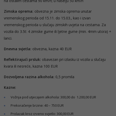
na ostalim cestama 90 km/h; u naselju 50 km/h
Zimska oprema:
obvezna je zimska oprema unutar
vremenskog perioda od 15.11. do 15.03., kao i izvan
vremenskog perioda u slučaju zimskih uvjeta na cestama. Za
vozila do 3.5t: 4 zimske gume ili ljetne gume (min. 4mm utora) +
lanci.
Dnevna svjetla:
obvezna, kazna 40 EUR
Reflektirajući prsluk:
obavezan pri izlasku iz vozila u slučaju
kvara ili nesreće, kazna 100 EUR
Dozvoljena razina alkohola:
0,5 promila
Kazne:
Vožnja pod utjecajem alkohola: 300,00 do 1.200,00 EUR
Prekoračenje brzine: 40 – 750 EUR
Prolazak kroz crveno svjetlo: 300,00 EUR