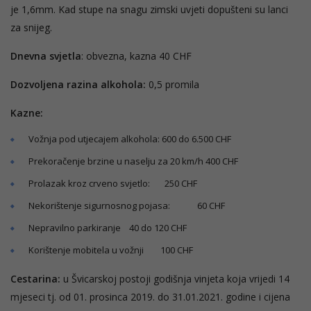
je 1,6mm. Kad stupe na snagu zimski uvjeti dopušteni su lanci
za snijeg.
Dnevna svjetla
: obvezna, kazna 40 CHF
Dozvoljena razina alkohola:
0,5 promila
Kazne:
Vožnja pod utjecajem alkohola: 600 do 6.500 CHF
Prekoračenje brzine u naselju za 20 km/h 400 CHF
Prolazak kroz crveno svjetlo: 250 CHF
Nekorištenje sigurnosnog pojasa: 60 CHF
Nepravilno parkiranje 40 do 120 CHF
Korištenje mobitela u vožnji 100 CHF
Cestarina:
u Švicarskoj postoji godišnja vinjeta koja vrijedi 14
mjeseci tj. od 01. prosinca 2019. do 31.01.2021. godine i cijena