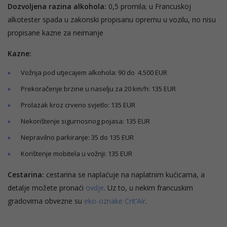
Dozvoljena razina alkohola:
0,5 promila; u Francuskoj
alkotester spada u zakonski propisanu opremu u vozilu, no nisu
propisane kazne za neimanje
Kazne:
Vožnja pod utjecajem alkohola: 90 do 4.500 EUR
Prekoračenje brzine u naselju za 20 km/h: 135 EUR
Prolazak kroz crveno svjetlo: 135 EUR
Nekorištenje sigurnosnog pojasa: 135 EUR
Nepravilno parkiranje: 35 do 135 EUR
Korištenje mobitela u vožnji: 135 EUR
Cestarina:
cestarina se naplaćuje na naplatnim kućicama, a
detalje možete pronaći
ovdje
. Uz to, u nekim francuskim
gradovima obvezne su
eko-oznake Crit’Air
.