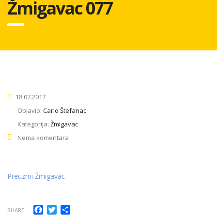
Žmigavac 077
18.07.2017
Objavio:
Carlo Štefanac
Kategorija:
Žmigavac
Nema komentara
Preuzmi Žmigavac
Facebook
Twitter
Share
SHARE