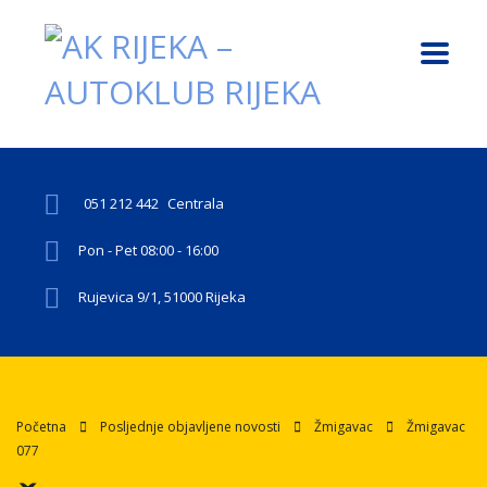
051 212 442
Centrala
Pon - Pet 08:00 - 16:00
Rujevica 9/1, 51000 Rijeka
Početna
Posljednje objavljene novosti
Žmigavac
Žmigavac
077