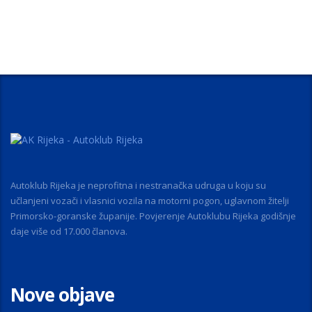
Autoklub Rijeka je neprofitna i nestranačka udruga u koju su
učlanjeni vozači i vlasnici vozila na motorni pogon, uglavnom žitelji
Primorsko-goranske županije. Povjerenje Autoklubu Rijeka godišnje
daje više od 17.000 članova.
Nove objave