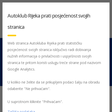
Autoklub Rijeka prati posjećenost svojih
stranica
Web stranica Autokluba Rijeka prati statističku
posjećenost svojih stranica isključivo radi dobivanja
051 212 442
Centrala
nužnih informacija o privlačnosti i uspješnosti svojih
Pon - Pet 08:00 - 16:00
stranica te pritom koristi uslugu treće strane pod nazivom
Google Analytics.
Rujevica 9/1, 51000 Rijeka
U koliko ne želite da se prikupljeni podaci šalju na obradu
odaberite "Ne prihvaćam".
Žmigavac 100
U suprotnom kliknite "Prihvaćam".
25.11.2020
Zaštita podataka