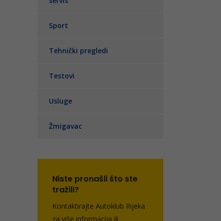
servis
Sport
Tehnički pregledi
Testovi
Usluge
Žmigavac
Niste pronašli što ste
tražili?
Kontaktirajte Autoklub Rijeka
za više informacija ili