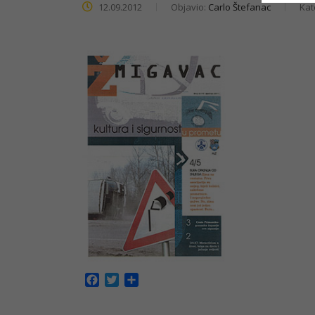
12.09.2012
Objavio:
Carlo Štefanac
Kat
Facebook
Twitter
Share