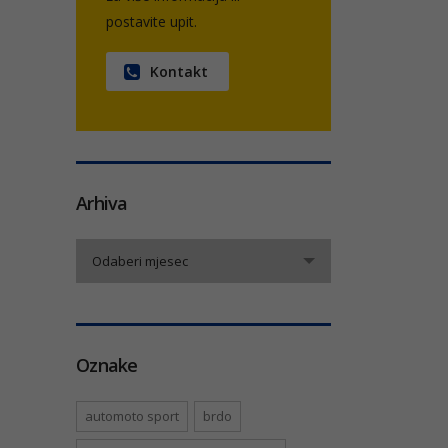
postavite upit.
Kontakt
Arhiva
Arhiva
Odaberi mjesec
Oznake
automoto sport
brdo