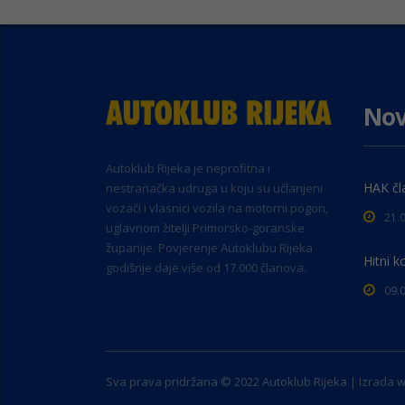
Nov
Autoklub Rijeka je neprofitna i
HAK čl
nestranačka udruga u koju su učlanjeni
vozači i vlasnici vozila na motorni pogon,
21.
uglavnom žitelji Primorsko-goranske
županije. Povjerenje Autoklubu Rijeka
Hitni k
godišnje daje više od 17.000 članova.
09.
Sva prava pridržana © 2022 Autoklub Rijeka | Izrada 