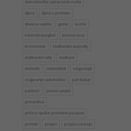
dani tehničke ispravnosti vozila
djeca
djeca u prometu
dnevna svjetla
gume
kazne
kontrolni pregled
korona virus
kronometar
maškarani autorally
maškarani rally
maškare
motocikl
motociklisti
osiguranje
osiguranje automobila
pari-bakar
pavlović
pravni savjeti
preventiva
priče iz riječke prometne povijesti
promet
propisi
propisi u europi