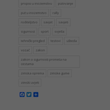
propisi u inozemstvu
putovanje
put u inozemstvo
rally
roditeljstvo
savjet
savjeti
sigurnost
sport
svjetla
tehnički pregled
testovi
ušteda
vozač
zakon
zakon o sigurnosti prometa na
cestama
zimska oprema
zimske gume
zimski uvjeti
Facebook
Twitter
Share