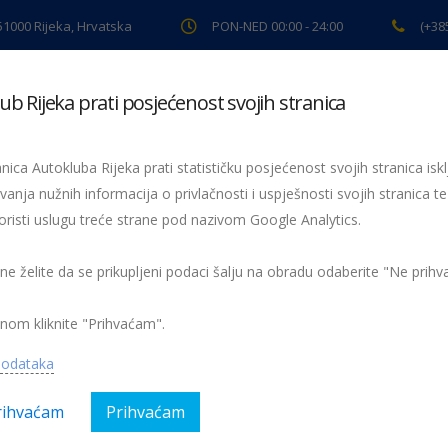
 51000 Rijeka, Hrvatska
PON-NED 00:00 - 24:00
(+38
ub Rijeka prati posjećenost svojih stranica
ki pregled
Pomoć na cesti
Servis
Preventiva
Spor
nica Autokluba Rijeka prati statističku posjećenost svojih stranica iskl
vanja nužnih informacija o privlačnosti i uspješnosti svojih stranica te
oristi uslugu treće strane pod nazivom Google Analytics.
Žmigavac 41
041-zmigavac
 ne želite da se prikupljeni podaci šalju na obradu odaberite "Ne prih
nom kliknite "Prihvaćam".
podataka
rihvaćam
Prihvaćam