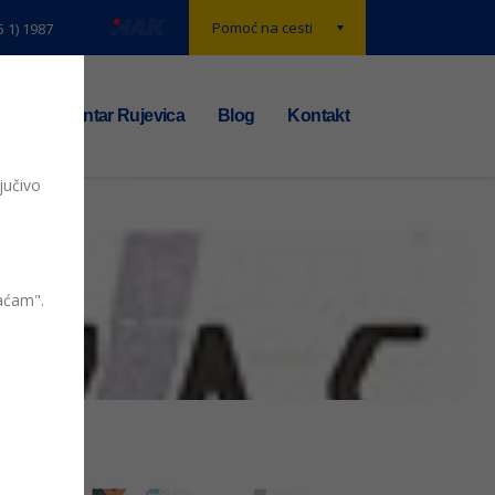
Pomoć na cesti
5 1) 1987
t
TS centar Rujevica
Blog
Kontakt
jučivo
vaćam".