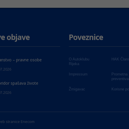
e objave
Poveznice
anstvo – pravne osobe
O Autoklubu
HAK Člans
Rijeka
07.2026
Impressum
Prometna
preventiva
oridor spašava živote
Žmigavac
Korisne p
07.2026
web stranice
Enecom