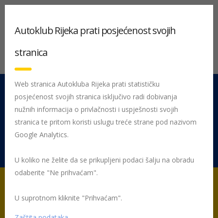
Autoklub Rijeka prati posjećenost svojih
stranica
Web stranica Autokluba Rijeka prati statističku
posjećenost svojih stranica isključivo radi dobivanja
051 212 442
Centrala
nužnih informacija o privlačnosti i uspješnosti svojih
Pon - Pet 08:00 - 16:00
stranica te pritom koristi uslugu treće strane pod nazivom
Google Analytics.
Rujevica 9/1, 51000 Rijeka
U koliko ne želite da se prikupljeni podaci šalju na obradu
odaberite "Ne prihvaćam".
U suprotnom kliknite "Prihvaćam".
Početna
Posljednje objavljene novosti
Žmigavac
Žmigavac
52
052-zmigavac
Zaštita podataka