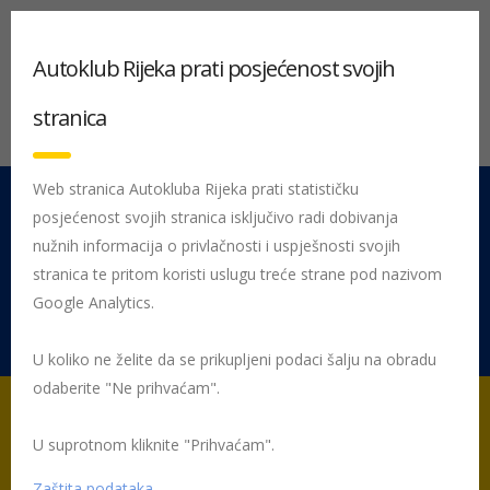
Autoklub Rijeka prati posjećenost svojih
stranica
Web stranica Autokluba Rijeka prati statističku
posjećenost svojih stranica isključivo radi dobivanja
051 212 442
Centrala
nužnih informacija o privlačnosti i uspješnosti svojih
Pon - Pet 08:00 - 16:00
stranica te pritom koristi uslugu treće strane pod nazivom
Google Analytics.
Rujevica 9/1, 51000 Rijeka
U koliko ne želite da se prikupljeni podaci šalju na obradu
odaberite "Ne prihvaćam".
U suprotnom kliknite "Prihvaćam".
Početna
Posljednje objavljene novosti
Žmigavac
Žmigavac
62
062-zmigavac
Zaštita podataka