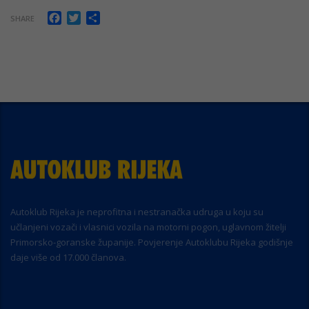
Facebook
Twitter
Share
SHARE
Autoklub Rijeka je neprofitna i nestranačka udruga u koju su
učlanjeni vozači i vlasnici vozila na motorni pogon, uglavnom žitelji
Primorsko-goranske županije. Povjerenje Autoklubu Rijeka godišnje
daje više od 17.000 članova.