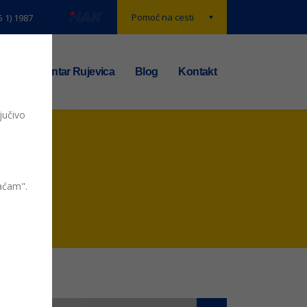
Pomoć na cesti
5 1) 1987
t
TS centar Rujevica
Blog
Kontakt
jučivo
vaćam".