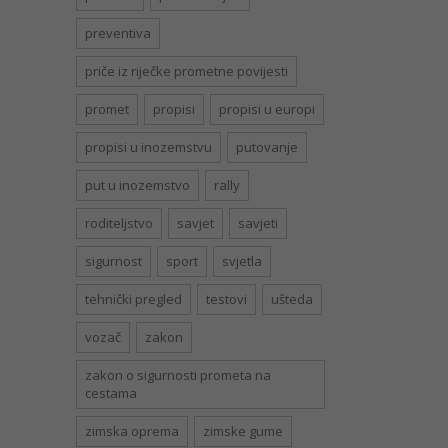
preventiva
priče iz riječke prometne povijesti
promet
propisi
propisi u europi
propisi u inozemstvu
putovanje
put u inozemstvo
rally
roditeljstvo
savjet
savjeti
sigurnost
sport
svjetla
tehnički pregled
testovi
ušteda
vozač
zakon
zakon o sigurnosti prometa na
cestama
zimska oprema
zimske gume