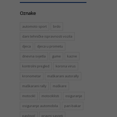
Oznake
automoto sport
brdo
dani tehničke ispravnosti vozila
djeca
djeca u prometu
dnevna svjetla
gume
kazne
kontrolni pregled
korona virus
kronometar
maškarani autorally
maškarani rally
maškare
motocikl
motociklisti
osiguranje
osiguranje automobila
pari-bakar
pavlović
pravni savjeti