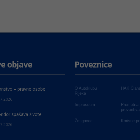
e objave
Poveznice
anstvo – pravne osobe
O Autoklubu
HAK Člans
Rijeka
07.2026
Impressum
Prometna
preventiva
oridor spašava živote
Žmigavac
Korisne p
07.2026