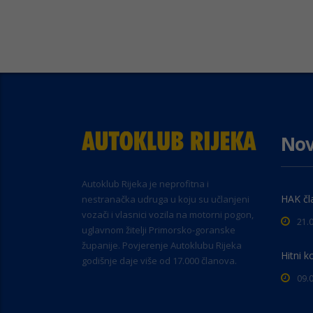
Nov
Autoklub Rijeka je neprofitna i
HAK čl
nestranačka udruga u koju su učlanjeni
vozači i vlasnici vozila na motorni pogon,
21.
uglavnom žitelji Primorsko-goranske
županije. Povjerenje Autoklubu Rijeka
Hitni k
godišnje daje više od 17.000 članova.
09.