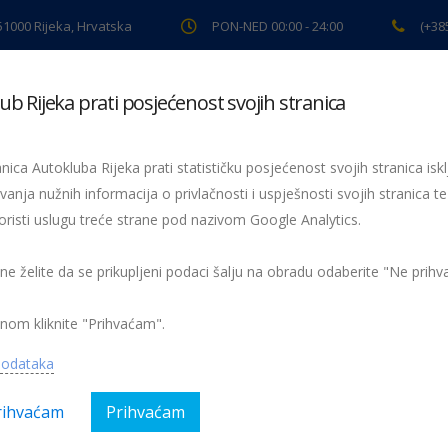
 51000 Rijeka, Hrvatska
PON-NED 00:00 - 24:00
(+38
ub Rijeka prati posjećenost svojih stranica
ki pregled
Pomoć na cesti
Servis
Preventiva
Spor
nica Autokluba Rijeka prati statističku posjećenost svojih stranica iskl
vanja nužnih informacija o privlačnosti i uspješnosti svojih stranica te
oristi uslugu treće strane pod nazivom Google Analytics.
Žmigavac 62
 ne želite da se prikupljeni podaci šalju na obradu odaberite "Ne prih
nom kliknite "Prihvaćam".
podataka
rihvaćam
Prihvaćam