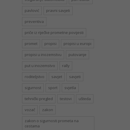
pavlović
pravni savjeti
preventiva
priče iz riječke prometne povijesti
promet
propisi
propisi u europi
propisi u inozemstvu
putovanje
put u inozemstvo
rally
roditeljstvo
savjet
savjeti
sigurnost
sport
svjetla
tehnički pregled
testovi
ušteda
vozač
zakon
zakon o sigurnosti prometa na
cestama