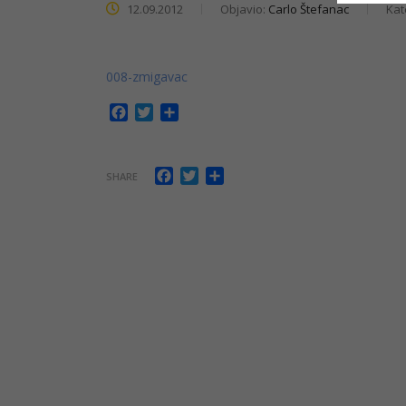
12.09.2012
Objavio:
Carlo Štefanac
Kat
008-zmigavac
Facebook
Twitter
Share
Facebook
Twitter
Share
SHARE