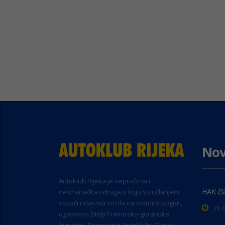
Nov
Autoklub Rijeka je neprofitna i
HAK čl
nestranačka udruga u koju su učlanjeni
vozači i vlasnici vozila na motorni pogon,
21.
uglavnom žitelji Primorsko-goranske