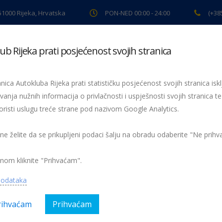
 51000 Rijeka, Hrvatska
PON-NED 00:00 - 24:00
(+38
ub Rijeka prati posjećenost svojih stranica
ki pregled
Pomoć na cesti
Servis
Preventiva
Spor
nica Autokluba Rijeka prati statističku posjećenost svojih stranica iskl
vanja nužnih informacija o privlačnosti i uspješnosti svojih stranica te
oristi uslugu treće strane pod nazivom Google Analytics.
Žmigavac 8
008-zmigavac
 ne želite da se prikupljeni podaci šalju na obradu odaberite "Ne prih
nom kliknite "Prihvaćam".
podataka
rihvaćam
Prihvaćam