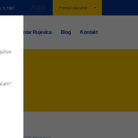
Pomoć na cesti
5 1) 1987
t
TS centar Rujevica
Blog
Kontakt
jučivo
vaćam".
008-zmigavac