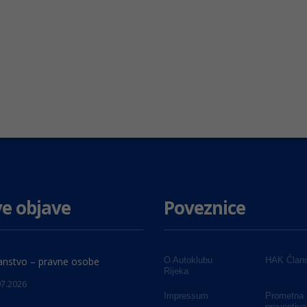
e objave
Poveznice
anstvo – pravne osobe
O Autoklubu
HAK Člans
Rijeka
07.2026
Impressum
Prometna
preventiva