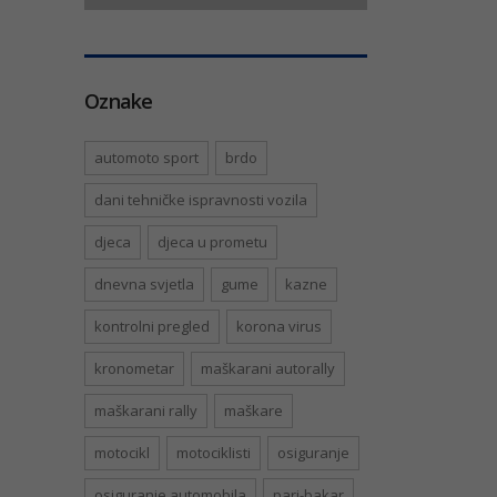
Oznake
automoto sport
brdo
dani tehničke ispravnosti vozila
djeca
djeca u prometu
dnevna svjetla
gume
kazne
kontrolni pregled
korona virus
kronometar
maškarani autorally
maškarani rally
maškare
motocikl
motociklisti
osiguranje
osiguranje automobila
pari-bakar