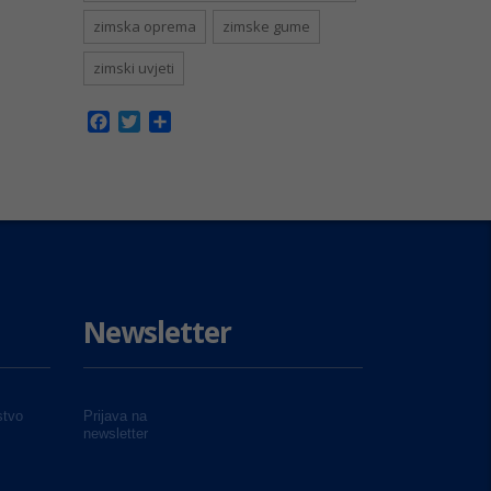
zimska oprema
zimske gume
zimski uvjeti
Facebook
Twitter
Share
Newsletter
tvo
Prijava na
newsletter