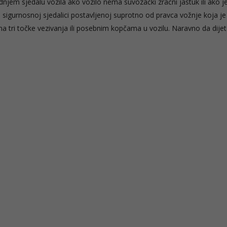
njem sjedalu vozila ako vozilo nema suvozački zračni jastuk ili ako j
 u sigurnosnoj sjedalici postavljenoj suprotno od pravca vožnje koja je
 tri točke vezivanja ili posebnim kopčama u vozilu. Naravno da dijet