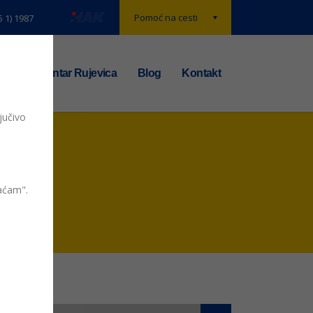
Pomoć na cesti
5 1) 1987
t
TS centar Rujevica
Blog
Kontakt
jučivo
vaćam".