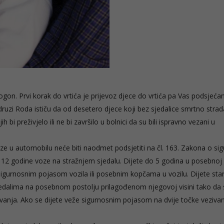
pogon. Prvi korak do vrtića je prijevoz djece do vrtića pa Vas podsjeć
druzi Roda ističu da od desetero djece koji bez sjedalice smrtno stradaj
h bi preživjelo ili ne bi završilo u bolnici da su bili ispravno vezani u
e u automobilu neće biti naodmet podsjetiti na čl. 163. Zakona o sig
12 godine voze na stražnjem sjedalu. Dijete do 5 godina u posebnoj
a sigurnosnim pojasom vozila ili posebnim kopčama u vozilu. Dijete star
jedalima na posebnom postolju prilagođenom njegovoj visini tako da 
anja. Ako se dijete veže sigurnosnim pojasom na dvije točke vezivan