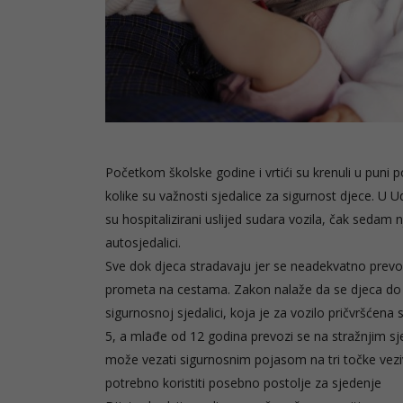
Početkom školske godine i vrtići su krenuli u puni 
kolike su važnosti sjedalice za sigurnost djece. U U
su hospitalizirani uslijed sudara vozila, čak sedam nji
autosjedalici.
Sve dok djeca stradavaju jer se neadekvatno prevoz
prometa na cestama. Zakon nalaže da se djeca do 
sigurnosnoj sjedalici, koja je za vozilo pričvršćen
5, a mlađe od 12 godina prevozi se na stražnjim s
može vezati sigurnosnim pojasom na tri točke veziv
potrebno koristiti posebno postolje za sjedenje