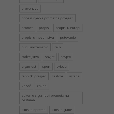
preventiva
priče iz riječke prometne povijesti
promet
propisi
propisi u europi
propisi u inozemstvu
putovanje
put u inozemstvo
rally
roditeljstvo
savjet
savjeti
sigurnost
sport
svjetla
tehnički pregled
testovi
ušteda
vozač
zakon
zakon o sigurnosti prometa na
cestama
zimska oprema
zimske gume