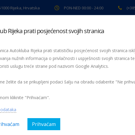
 51000 Rijeka, Hrvatska
PON-NED 00:00 - 24:00
(+38
ub Rijeka prati posjećenost svojih stranica
ki pregled
Pomoć na cesti
Servis
Preventiva
Spor
nica Autokluba Rijeka prati statističku posjećenost svojih stranica iskl
vanja nužnih informacija o privlačnosti i uspješnosti svojih stranica te
oristi uslugu treće strane pod nazivom Google Analytics.
Autosjedalica jamči 70 posto manje stradalih
70 posto manje stradalih
 ne želite da se prikupljeni podaci šalju na obradu odaberite "Ne prih
nom kliknite "Prihvaćam".
podataka
rihvaćam
Prihvaćam