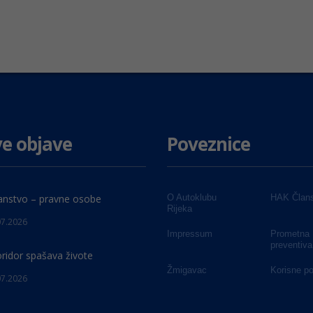
e objave
Poveznice
anstvo – pravne osobe
O Autoklubu
HAK Člans
Rijeka
07.2026
Impressum
Prometna
preventiva
oridor spašava živote
Žmigavac
Korisne p
07.2026