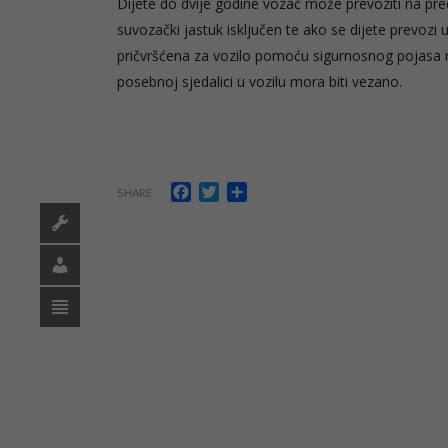
Dijete do dvije godine vozač može prevoziti na pred
suvozački jastuk isključen te ako se dijete prevozi
pričvršćena za vozilo pomoću sigurnosnog pojasa na
posebnoj sjedalici u vozilu mora biti vezano.
Facebook
Twitter
Share
SHARE