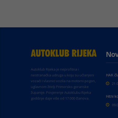
Nov
Autoklub Rijeka je neprofitna i
HAK čl
nestranačka udruga u koju su učlanjeni
vozači i vlasnici vozila na motorni pogon,
21.
uglavnom žitelji Primorsko-goranske
županije. Povjerenje Autoklubu Rijeka
Hitni k
godišnje daje više od 17.000 članova.
09.