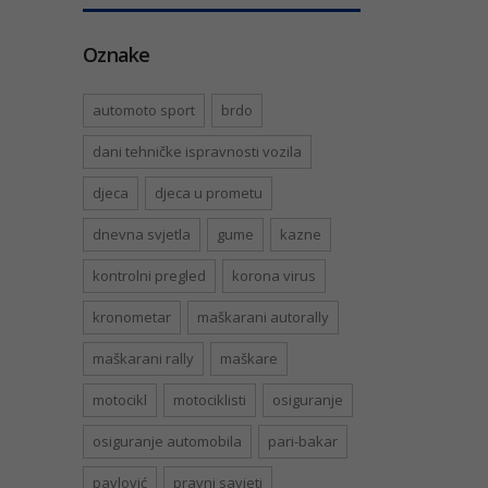
Oznake
automoto sport
brdo
dani tehničke ispravnosti vozila
djeca
djeca u prometu
dnevna svjetla
gume
kazne
kontrolni pregled
korona virus
kronometar
maškarani autorally
maškarani rally
maškare
motocikl
motociklisti
osiguranje
osiguranje automobila
pari-bakar
pavlović
pravni savjeti