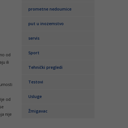
prometne nedoumice
put u inozemstvo
servis
Sport
amo od
u ili
Tehnički pregledi
Testovi
urnosti
Usluge
ije od
se
Žmigavac
ja nije