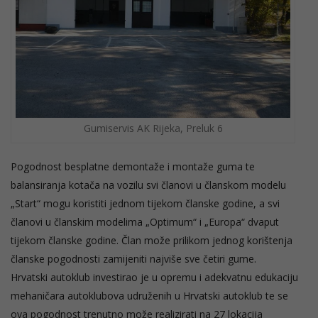
Gumiservis AK Rijeka, Preluk 6
Pogodnost besplatne demontaže i montaže guma te
balansiranja kotača na vozilu svi članovi u članskom modelu
„Start“ mogu koristiti jednom tijekom članske godine, a svi
članovi u članskim modelima „Optimum“ i „Europa“ dvaput
tijekom članske godine. Član može prilikom jednog korištenja
članske pogodnosti zamijeniti najviše sve četiri gume.
Hrvatski autoklub investirao je u opremu i adekvatnu edukaciju
mehaničara autoklubova udruženih u Hrvatski autoklub te se
ova pogodnost trenutno može realizirati na 27 lokacija