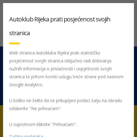
Autoklub Rijeka prati posjećenost svojih
stranica
Web stranica Autokluba Rijeka prati statističku
posjećenost svojih stranica isključivo radi dobivanja
051 212 442
Centrala
nužnih informacija o privlačnosti i uspješnosti svojih
Pon - Pet 08:00 - 16:00
stranica te pritom koristi uslugu treće strane pod nazivom
Google Analytics.
Rujevica 9/1, 51000 Rijeka
U koliko ne želite da se prikupljeni podaci šalju na obradu
odaberite "Ne prihvaćam".
U suprotnom kliknite "Prihvaćam".
Početna
Posljednje objavljene novosti
Preventiva
Besplatna
zamjena guma za članove
Zaštita podataka