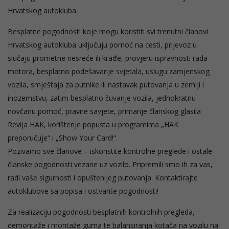
Hrvatskog autokluba.
Besplatne pogodnosti koje mogu koristiti svi trenutni članovi
Hrvatskog autokluba uključuju pomoć na cesti, prijevoz u
slučaju prometne nesreće ili krađe, provjeru ispravnosti rada
motora, besplatno podešavanje svjetala, uslugu zamjenskog
vozila, smještaja za putnike ili nastavak putovanja u zemlji i
inozemstvu, zatim besplatno čuvanje vozila, jednokratnu
novčanu pomoć, pravne savjete, primanje članskog glasila
Revija HAK, korištenje popusta u programima „HAK
preporučuje“ i „Show Your Card!“.
Pozivamo sve članove – iskoristite kontrolne preglede i ostale
članske pogodnosti vezane uz vozilo. Pripremili smo ih za vas,
radi vaše sigurnosti i opuštenijeg putovanja. Kontaktirajte
autoklubove sa popisa i ostvarite pogodnosti!
Za realizaciju pogodnosti besplatnih kontrolnih pregleda,
demontaže i montaže guma te balansiranja kotača na vozilu na