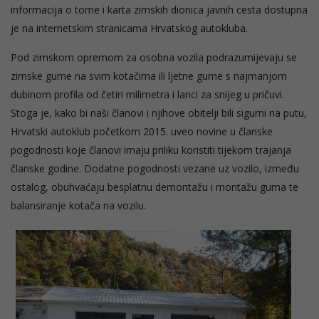
informacija o tome i karta zimskih dionica javnih cesta dostupna
je na internetskim stranicama Hrvatskog autokluba.
Pod zimskom opremom za osobna vozila podrazumijevaju se
zimske gume na svim kotačima ili ljetne gume s najmanjom
dubinom profila od četiri milimetra i lanci za snijeg u pričuvi.
Stoga je, kako bi naši članovi i njihove obitelji bili sigurni na putu,
Hrvatski autoklub početkom 2015. uveo novine u članske
pogodnosti koje članovi imaju priliku koristiti tijekom trajanja
članske godine. Dodatne pogodnosti vezane uz vozilo, između
ostalog, obuhvaćaju besplatnu demontažu i montažu guma te
balansiranje kotača na vozilu.