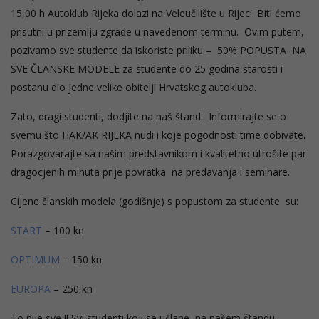
15,00 h Autoklub Rijeka dolazi na Veleučilište u Rijeci. Biti ćemo
prisutni u prizemlju zgrade u navedenom terminu. Ovim putem,
pozivamo sve studente da iskoriste priliku – 50% POPUSTA NA
SVE ČLANSKE MODELE za studente do 25 godina starosti i
postanu dio jedne velike obitelji Hrvatskog autokluba.
Zato, dragi studenti, dodjite na naš štand. Informirajte se o
svemu što HAK/AK RIJEKA nudi i koje pogodnosti time dobivate.
Porazgovarajte sa našim predstavnikom i kvalitetno utrošite par
dragocjenih minuta prije povratka na predavanja i seminare.
Cijene članskih modela (godišnje) s popustom za studente su:
START
– 100 kn
OPTIMUM
– 150 kn
EUROPA
– 250 kn
To nije sve !! Svi studenti koji se učlane na našem štandu,