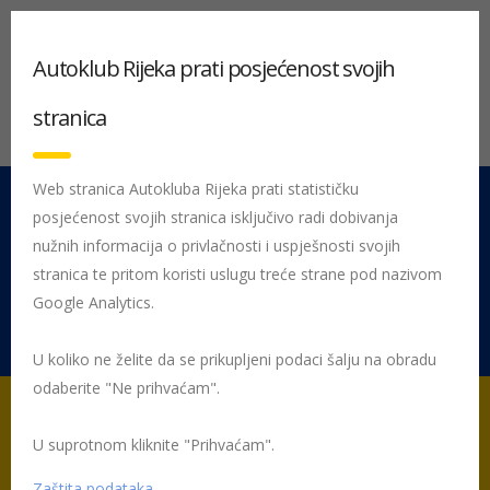
Autoklub Rijeka prati posjećenost svojih
stranica
Web stranica Autokluba Rijeka prati statističku
posjećenost svojih stranica isključivo radi dobivanja
051 212 442
Centrala
nužnih informacija o privlačnosti i uspješnosti svojih
Pon - Pet 08:00 - 16:00
stranica te pritom koristi uslugu treće strane pod nazivom
Google Analytics.
Rujevica 9/1, 51000 Rijeka
U koliko ne želite da se prikupljeni podaci šalju na obradu
odaberite "Ne prihvaćam".
U suprotnom kliknite "Prihvaćam".
Početna
Posljednje objavljene novosti
AK Rijeka
HAK/AK
RIJEKA NA VELEUČILIŠTU U RIJECI
Zaštita podataka