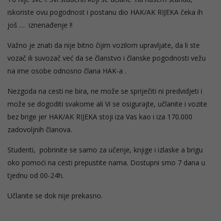
iskoriste ovu pogodnost i postanu dio HAK/AK RIJEKA čeka ih
još … iznenađenje !!
Važno je znati da nije bitno čijim vozilom upravljate, da li ste
vozač ili suvozač već da se članstvo i članske pogodnosti vežu
na ime osobe odnosno člana HAK-a .
Nezgoda na cesti ne bira, ne može se spriječiti ni predvidjeti i
može se dogoditi svakome ali Vi se osigurajte, učlanite i vozite
bez brige jer HAK/AK RIJEKA stoji iza Vas kao i iza 170.000
zadovoljnih članova.
Studenti, pobrinite se samo za učenje, knjige i izlaske a brigu
oko pomoći na cesti prepustite nama. Dostupni smo 7 dana u
tjednu od 00-24h.
Učlanite se dok nije prekasno.