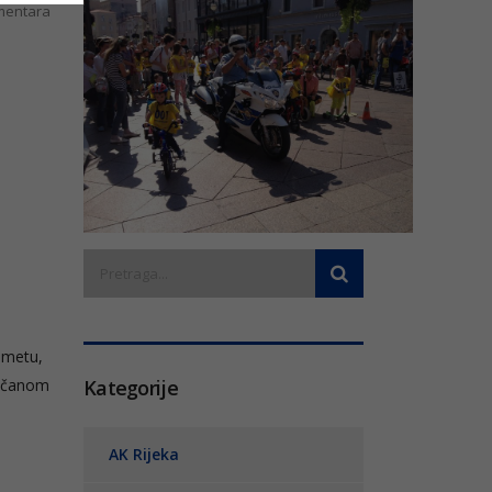
entara
rometu,
jačanom
Kategorije
AK Rijeka