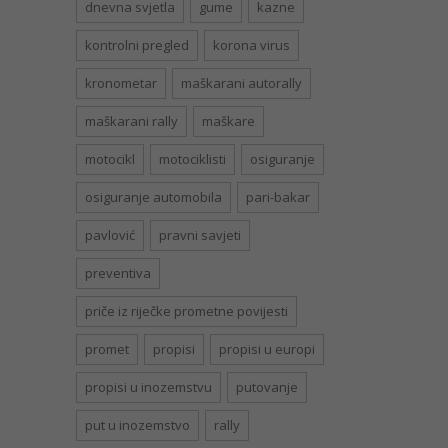
dnevna svjetla
gume
kazne
kontrolni pregled
korona virus
kronometar
maškarani autorally
maškarani rally
maškare
motocikl
motociklisti
osiguranje
osiguranje automobila
pari-bakar
pavlović
pravni savjeti
preventiva
priče iz riječke prometne povijesti
promet
propisi
propisi u europi
propisi u inozemstvu
putovanje
put u inozemstvo
rally