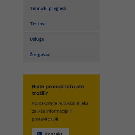
Tehnički pregledi
Testovi
Usluge
Žmigavac
Niste pronašli što ste
tražili?
Kontaktirajte Autoklub Rijeka
za više informacija ili
postavite upit.
Kontakt