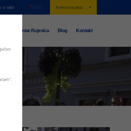
Pomoć na cesti
5 1) 1987
t
TS centar Rujevica
Blog
Kontakt
jučivo
Sigurno u Školu s HAK-om Korzo policijski motor
vaćam".