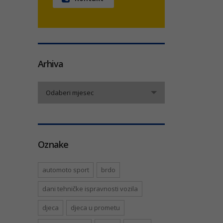
Arhiva
Arhiva
Odaberi mjesec
Oznake
automoto sport
brdo
dani tehničke ispravnosti vozila
djeca
djeca u prometu