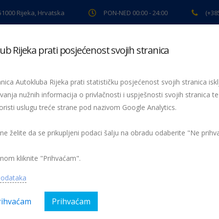
 51000 Rijeka, Hrvatska
PON-NED 00:00 - 24:00
(+38
ub Rijeka prati posjećenost svojih stranica
ki pregled
Pomoć na cesti
Servis
Preventiva
Spor
nica Autokluba Rijeka prati statističku posjećenost svojih stranica iskl
vanja nužnih informacija o privlačnosti i uspješnosti svojih stranica te
oristi uslugu treće strane pod nazivom Google Analytics.
Na riječkom Korzu najmlađi sudionici u prometu pokazali umijeće i znanje
K-om Korzo policijski motor
 ne želite da se prikupljeni podaci šalju na obradu odaberite "Ne prih
nom kliknite "Prihvaćam".
podataka
rihvaćam
Prihvaćam