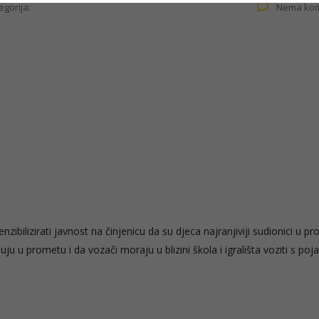
egorija:
Nema kom
bilizirati javnost na činjenicu da su djeca najranjiviji sudionici u p
u u prometu i da vozači moraju u blizini škola i igrališta voziti s po