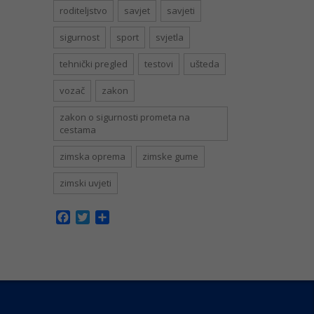
roditeljstvo
savjet
savjeti
sigurnost
sport
svjetla
tehnički pregled
testovi
ušteda
vozač
zakon
zakon o sigurnosti prometa na
cestama
zimska oprema
zimske gume
zimski uvjeti
Facebook
Twitter
Share