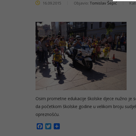
16.09.2015
Objavio:
Tomislav Šepić
Kat
Osim prometne edukacije školske djece nužno je senzi
da početkom školske godine u velikom broju sudjeluj
opreznošću.
Facebook
Twitter
Share