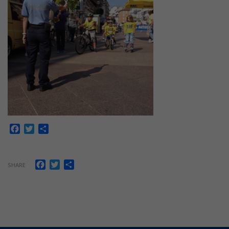
Facebook
Twitter
Share
Facebook
Twitter
Share
SHARE