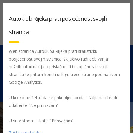
Autoklub Rijeka prati posjećenost svojih
stranica
Web stranica Autokluba Rijeka prati statističku
posjećenost svojih stranica isključivo radi dobivanja
051 212 442
Centrala
nužnih informacija o privlačnosti i uspješnosti svojih
Pon - Pet 08:00 - 16:00
stranica te pritom koristi uslugu treće strane pod nazivom
Google Analytics.
Rujevica 9/1, 51000 Rijeka
U koliko ne želite da se prikupljeni podaci šalju na obradu
odaberite "Ne prihvaćam".
U suprotnom kliknite "Prihvaćam".
Početna
Posljednje objavljene novosti
Preventiva
Na
riječkom Korzu najmlađi sudionici u prometu pokazali umijeće i znanje
Zaštita podataka