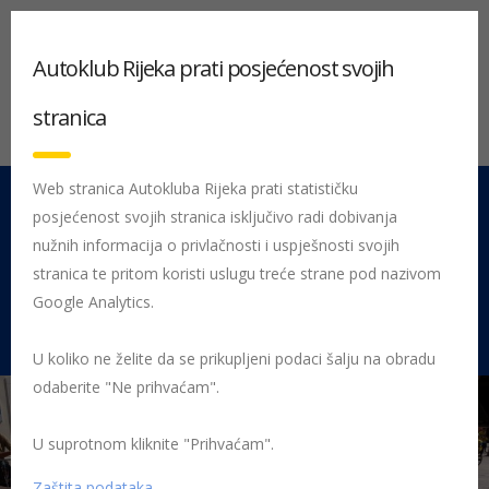
Autoklub Rijeka prati posjećenost svojih
stranica
Web stranica Autokluba Rijeka prati statističku
posjećenost svojih stranica isključivo radi dobivanja
051 212 442
Centrala
nužnih informacija o privlačnosti i uspješnosti svojih
Pon - Pet 08:00 - 16:00
stranica te pritom koristi uslugu treće strane pod nazivom
Google Analytics.
Rujevica 9/1, 51000 Rijeka
U koliko ne želite da se prikupljeni podaci šalju na obradu
odaberite "Ne prihvaćam".
U suprotnom kliknite "Prihvaćam".
Početna
Posljednje objavljene novosti
Preventiva
Na
riječkom Korzu najmlađi sudionici u prometu pokazali umijeće i znanje
Zaštita podataka