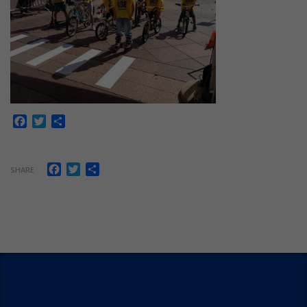
Facebook
Twitter
Share
Facebook
Twitter
Share
SHARE