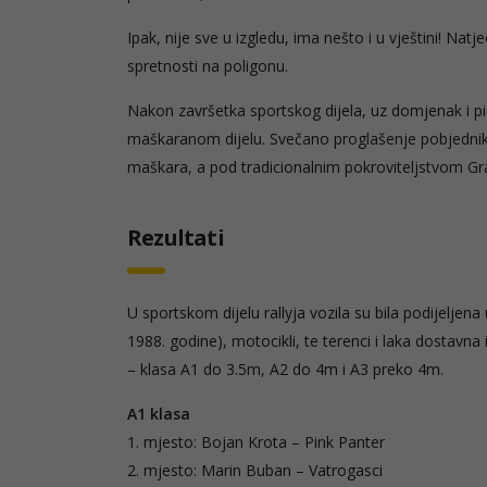
Ipak, nije sve u izgledu, ima nešto i u vještini! Natje
spretnosti na poligonu.
Nakon završetka sportskog dijela, uz domjenak i pi
maškaranom dijelu. Svečano proglašenje pobjednika
maškara, a pod tradicionalnim pokroviteljstvom Gr
Rezultati
U sportskom dijelu rallyja vozila su bila podijeljen
1988. godine), motocikli, te terenci i laka dostavna
– klasa A1 do 3.5m, A2 do 4m i A3 preko 4m.
A1 klasa
1. mjesto: Bojan Krota – Pink Panter
2. mjesto: Marin Buban – Vatrogasci