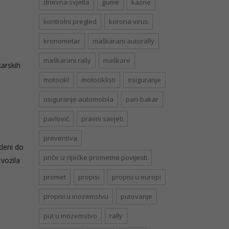
dnevna svjetla
gume
kazne
kontrolni pregled
korona virus
kronometar
maškarani autorally
maškarani rally
maškare
arskih
motocikl
motociklisti
osiguranje
osiguranje automobila
pari-bakar
pavlović
pravni savjeti
preventiva
edeni do
priče iz riječke prometne povijesti
 vozila
promet
propisi
propisi u europi
propisi u inozemstvu
putovanje
put u inozemstvo
rally