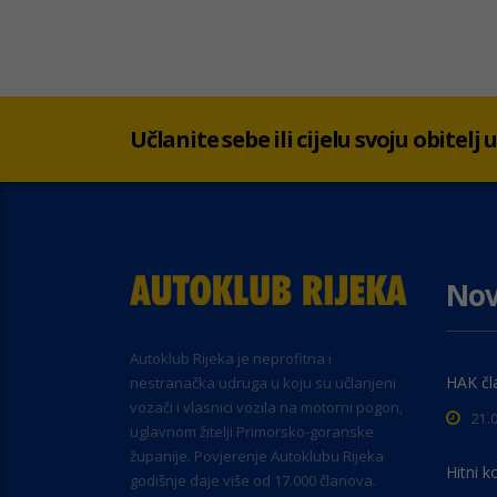
Učlanite sebe ili cijelu svoju obitelj
Nov
Autoklub Rijeka je neprofitna i
HAK čl
nestranačka udruga u koju su učlanjeni
vozači i vlasnici vozila na motorni pogon,
21.
uglavnom žitelji Primorsko-goranske
županije. Povjerenje Autoklubu Rijeka
Hitni k
godišnje daje više od 17.000 članova.