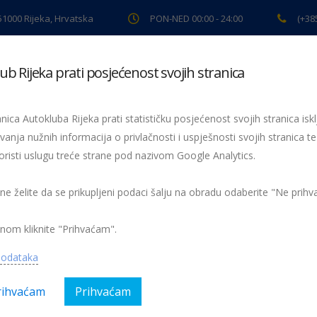
 51000 Rijeka, Hrvatska
PON-NED 00:00 - 24:00
(+38
ub Rijeka prati posjećenost svojih stranica
ki pregled
Pomoć na cesti
Servis
Preventiva
Spor
nica Autokluba Rijeka prati statističku posjećenost svojih stranica iskl
iz-Bakar
vanja nužnih informacija o privlačnosti i uspješnosti svojih stranica te
oristi uslugu treće strane pod nazivom Google Analytics.
 ne želite da se prikupljeni podaci šalju na obradu odaberite "Ne prih
Nema kom
nom kliknite "Prihvaćam".
, Sport
podataka
rihvaćam
Prihvaćam