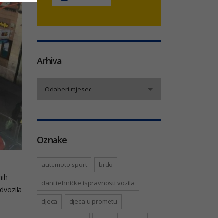
Arhiva
Arhiva
Odaberi mjesec
Oznake
automoto sport
brdo
nih
dani tehničke ispravnosti vozila
dvozila
djeca
djeca u prometu
a