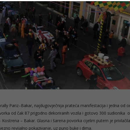
rally Pariz–Bakar, najdugovječnija prateća manifestacija i jedna od o
vorka od čak 87 prigodno dekoriranih vozila i gotovo 300 sudionika o
– Kostrena – Bakar. Glasna i šarena povorka cijelim putem je privlačil
vezno revijalno pokazivanje, uz puno buke i dima.