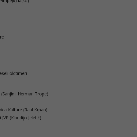
Pimpe(k) la(ko)
ure
seli oldtimeri
 (Sanjin i Herman Trope)
nica Kulture (Raul Krpan)
JVP (Klaudijo Jeletić)