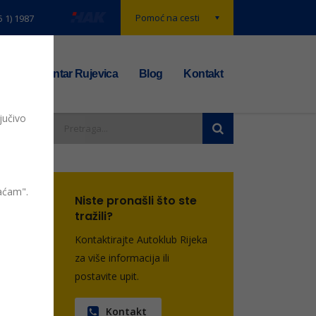
Pomoć na cesti
5 1) 1987
t
TS centar Rujevica
Blog
Kontakt
jučivo
vaćam".
Niste pronašli što ste
entara
tražili?
Kontaktirajte Autoklub Rijeka
za više informacija ili
postavite upit.
Kontakt