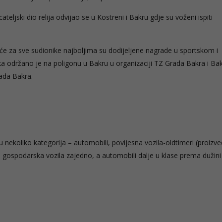
cateljski dio relija odvijao se u Kostreni i Bakru gdje su voženi ispiti
će za sve sudionike najboljima su dodijeljene nagrade u sportskom i
 održano je na poligonu u Bakru u organizaciji TZ Grada Bakra i Bak
ada Bakra.
a u nekoliko kategorija – automobili, povijesna vozila-oldtimeri (proizv
 i gospodarska vozila zajedno, a automobili dalje u klase prema dužini