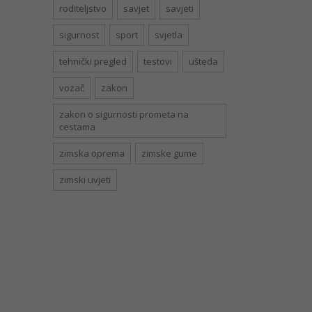
roditeljstvo
savjet
savjeti
sigurnost
sport
svjetla
tehnički pregled
testovi
ušteda
vozač
zakon
zakon o sigurnosti prometa na
cestama
zimska oprema
zimske gume
zimski uvjeti