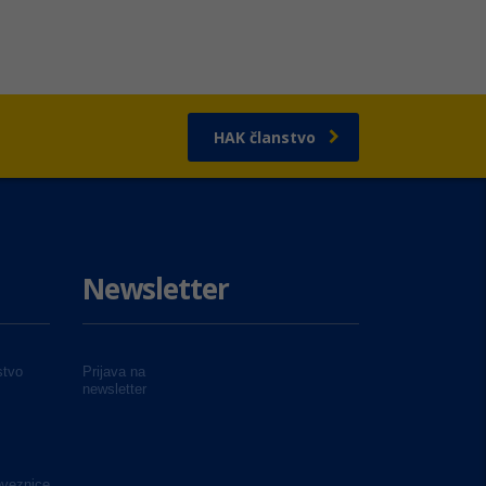
HAK članstvo
Newsletter
tvo
Prijava na
newsletter
oveznice