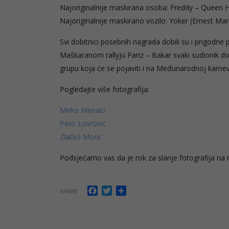
Najoriginalnije maskirana osoba: Freddy – Queen 
Najoriginalnije maskirano vozilo: Yoker (Ernest Mar
Svi dobitnici posebnih nagrada dobili su i prigodn
Maškaranom rallyju Pariz – Bakar svaki sudionik dob
grupu koja će se pojaviti i na Međunarodnoj karneva
Pogledajte više fotografija:
Mirko Menalo
Pero Lovrović
Zlatko Morić
Podsjećamo vas da je rok za slanje fotografija na
Facebook
Twitter
Share
SHARE