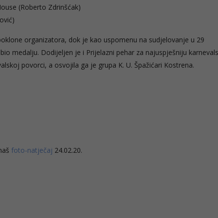
House (Roberto Zdrinšćak)
ović)
e poklone organizatora, dok je kao uspomenu na sudjelovanje u 29
io medalju. Dodijeljen je i Prijelazni pehar za najuspješniju karneval
lskoj povorci, a osvojila ga je grupa K. U. Špažićari Kostrena.
 naš
foto-natječaj
24.02.20.