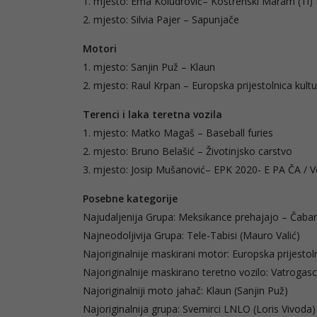
1. mjesto: Ema Koludrović– Kostrenski Maram (Ti) 
2. mjesto: Silvia Pajer – Sapunjače
Motori
1. mjesto: Sanjin Puž – Klaun
2. mjesto: Raul Krpan – Europska prijestolnica kult
Terenci i laka teretna vozila
1. mjesto: Matko Magaš – Baseball furies
2. mjesto: Bruno Belašić – Životinjsko carstvo
3. mjesto: Josip Mušanović– EPK 2020- E PA ČA / Ve
Posebne kategorije
Najudaljenija Grupa: Meksikance prehajajo – Čabar
Najneodoljivija Grupa: Tele-Tabisi (Mauro Valić)
Najoriginalnije maskirani motor: Europska prijestol
Najoriginalnije maskirano teretno vozilo: Vatrogasci 
Najoriginalniji moto jahač: Klaun (Sanjin Puž)
Najoriginalnija grupa: Svemirci LNLO (Loris Vivoda)