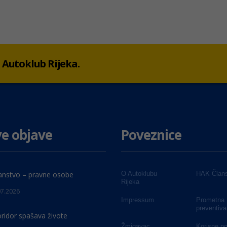
 u Autoklub Rijeka.
e objave
Poveznice
anstvo – pravne osobe
O Autoklubu
HAK Člans
Rijeka
07.2026
Impressum
Prometna
preventiva
oridor spašava živote
Žmigavac
Korisne p