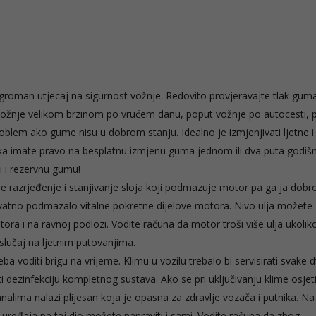
roman utjecaj na sigurnost vožnje. Redovito provjeravajte tlak gum
vožnje velikom brzinom po vrućem danu, poput vožnje po autocesti, 
roblem ako gume nisu u dobrom stanju. Idealno je izmjenjivati ljetne 
a imate pravo na besplatnu izmjenu guma jednom ili dva puta godišn
i i rezervnu gumu!
je razrjeđenje i stanjivanje sloja koji podmazuje motor pa ga ja dobr
dekvatno podmazalo vitalne pokretne dijelove motora. Nivo ulja možete
ora i na ravnoj podlozi. Vodite računa da motor troši više ulja ukolik
t slučaj na ljetnim putovanjima.
eba voditi brigu na vrijeme. Klimu u vozilu trebalo bi servisirati svake d
viti dezinfekciju kompletnog sustava. Ako se pri uključivanju klime osjet
alima nalazi plijesan koja je opasna za zdravlje vozača i putnika. Na 
ma uređaja pa taj dio možete napraviti i sami. Vodite računa da zbog