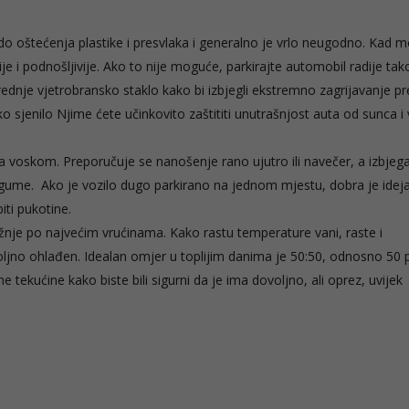
 oštećenja plastike i presvlaka i generalno je vrlo neugodno. Kad m
je i podnošljivije. Ako to nije moguće, parkirajte automobil radije tak
ednje vjetrobransko staklo kako bi izbjegli ekstremno zagrijavanje pr
ko sjenilo Njime ćete učinkovito zaštititi unutrašnjost auta od sunca i
a voskom. Preporučuje se nanošenje rano ujutro ili navečer, a izbjeg
gume. Ako je vozilo dugo parkirano na jednom mjestu, dobra je idej
iti pukotine.
žnje po najvećim vrućinama. Kako rastu temperature vani, raste i
ljno ohlađen. Idealan omjer u toplijim danima je 50:50, odnosno 50 
e tekućine kako biste bili sigurni da je ima dovoljno, ali oprez, uvijek