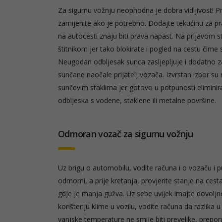
Za sigurnu vožnju neophodna je dobra vidljivost! Prov
zamijenite ako je potrebno. Dodajte tekućinu za pra
na autocesti znaju biti prava napast. Na prljavom st
štitnikom jer tako blokirate i pogled na cestu čime
Neugodan odbljesak sunca zasljepljuje i dodatno z
sunčane naočale prijatelj vozača. Izvrstan izbor su 
sunčevim staklima jer gotovo u potpunosti elimini
odbljeska s vodene, staklene ili metalne površine.
Odmoran vozač za sigurnu vožnju
Uz brigu o automobilu, vodite računa i o vozaču i p
odmorni, a prije kretanja, provjerite stanje na cest
gdje je manja gužva. Uz sebe uvijek imajte dovoljno
korištenju klime u vozilu, vodite računa da razlika u
vanjske temperature ne smije biti prevelike, prepor