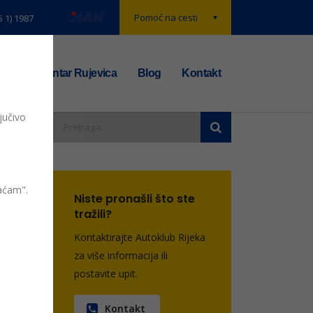
Pomoć na cesti
5 1) 1987
t
TS centar Rujevica
Blog
Kontakt
jučivo
je.
vaćam".
Niste pronašli što ste
tražili?
entara
Kontaktirajte Autoklub Rijeka
za više informacija ili
postavite upit.
Kontakt