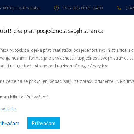
 51000 Rijeka, Hrvatska
PON-NED 00:00 - 24:00
(+38
ub Rijeka prati posjećenost svojih stranica
ki pregled
Pomoć na cesti
Servis
Preventiva
Spor
nica Autokluba Rijeka prati statističku posjećenost svojih stranica iskl
nu vožnju
vanja nužnih informacija o privlačnosti i uspješnosti svojih stranica te
oristi uslugu treće strane pod nazivom Google Analytics.
l od ljetnih, visoke temperature i užarena cesta isto nosi svo
 savjeta za bezbrižna vruća putovanja.
 ne želite da se prikupljeni podaci šalju na obradu odaberite "Ne prih
nom kliknite "Prihvaćam".
gorija:
AK Rijeka, Magazin
Nema kom
podataka
rihvaćam
Prihvaćam