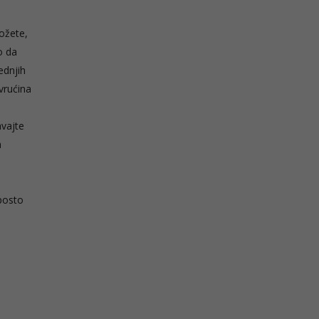
ožete,
o da
ednjih
 vrućina
avajte
a
posto