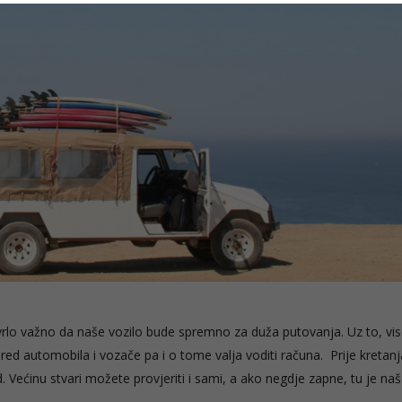
 vrlo važno da naše vozilo bude spremno za duža putovanja. Uz to, vi
red automobila i vozače pa i o tome valja voditi računa. Prije kretan
 Većinu stvari možete provjeriti i sami, a ako negdje zapne, tu je na