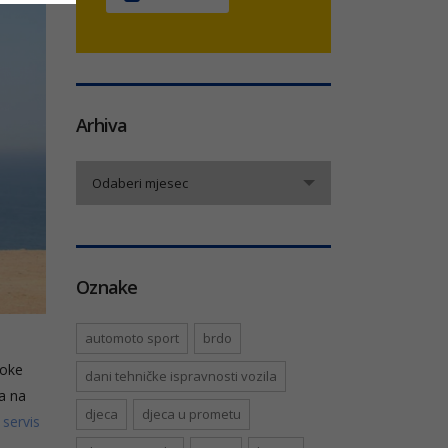
Arhiva
Arhiva
Odaberi mjesec
Oznake
automoto sport
brdo
soke
dani tehničke ispravnosti vozila
ja na
djeca
djeca u prometu
š
servis