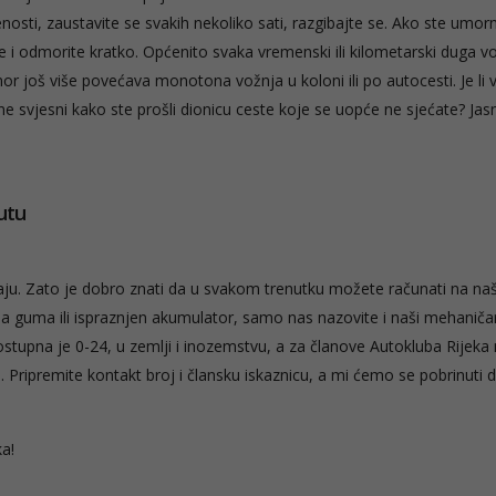
osti, zaustavite se svakih nekoliko sati, razgibajte se. Ako ste umorn
ne i odmorite kratko. Općenito svaka vremenski ili kilometarski duga v
or još više povećava monotona vožnja u koloni ili po autocesti. Je li
e svjesni kako ste prošli dionicu ceste koje se uopće ne sjećate? Jas
utu
đaju. Zato je dobro znati da u svakom trenutku možete računati na na
 guma ili ispraznjen akumulator, samo nas nazovite i naši mehaničar
ostupna je 0-24, u zemlji i inozemstvu, a za članove Autokluba Rijek
je. Pripremite kontakt broj i člansku iskaznicu, a mi ćemo se pobrinuti 
ka!