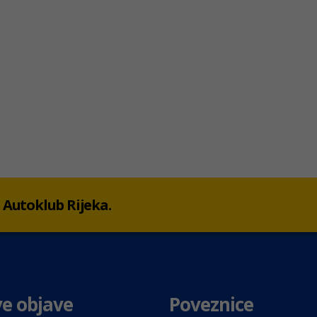
 u Autoklub Rijeka.
e objave
Poveznice