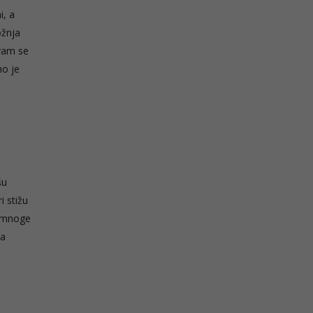
i, a
ožnja
 vam se
no je
šu
i stižu
a mnoge
da