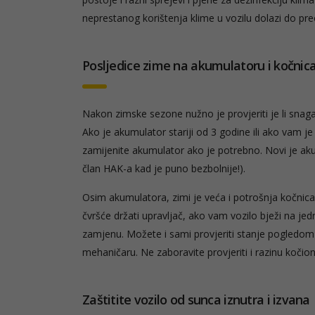
neprestanog korištenja klime u vozilu dolazi do pre
Posljedice zime na akumulatoru i kočni
Nakon zimske sezone nužno je provjeriti je li snaga
Ako je akumulator stariji od 3 godine ili ako vam j
zamijenite akumulator ako je potrebno. Novi je akumu
član HAK-a kad je puno bezbolnije!).
Osim akumulatora, zimi je veća i potrošnja kočnic
čvršće držati upravljač, ako vam vozilo bježi na jed
zamjenu. Možete i sami provjeriti stanje pogledom 
mehaničaru. Ne zaboravite provjeriti i razinu kočion
Zaštitite vozilo od sunca iznutra i izvana