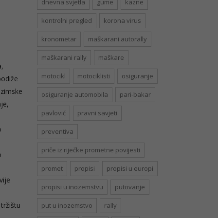
dnevna svjetla
gume
kazne
kontrolni pregled
korona virus
kronometar
maškarani autorally
maškarani rally
maškare
a,
motocikl
motociklisti
osiguranje
podiže
i zimske
osiguranje automobila
pari-bakar
je,
pavlović
pravni savjeti
o
preventiva
priče iz riječke prometne povijesti
o
promet
propisi
propisi u europi
vije
propisi u inozemstvu
putovanje
i
tržištu
put u inozemstvo
rally