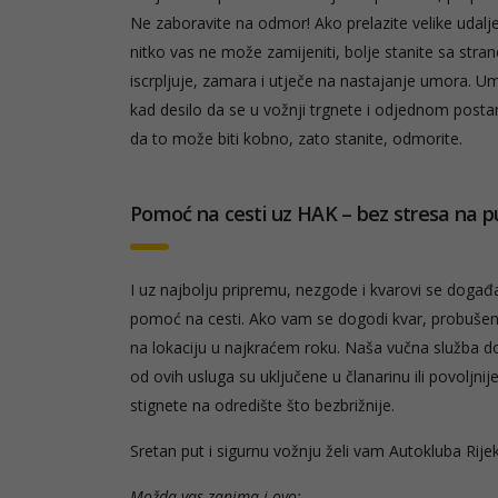
Ne zaboravite na odmor! Ako prelazite velike udaljen
nitko vas ne može zamijeniti, bolje stanite sa stra
iscrpljuje, zamara i utječe na nastajanje umora. Um
kad desilo da se u vožnji trgnete i odjednom postan
da to može biti kobno, zato stanite, odmorite.
Pomoć na cesti uz HAK – bez stresa na p
I uz najbolju pripremu, nezgode i kvarovi se doga
pomoć na cesti. Ako vam se dogodi kvar, probušena
na lokaciju u najkraćem roku. Naša vučna služba d
od ovih usluga su uključene u članarinu ili povoljni
stignete na odredište što bezbrižnije.
Sretan put i sigurnu vožnju želi vam Autokluba Rije
Možda vas zanima i ovo: