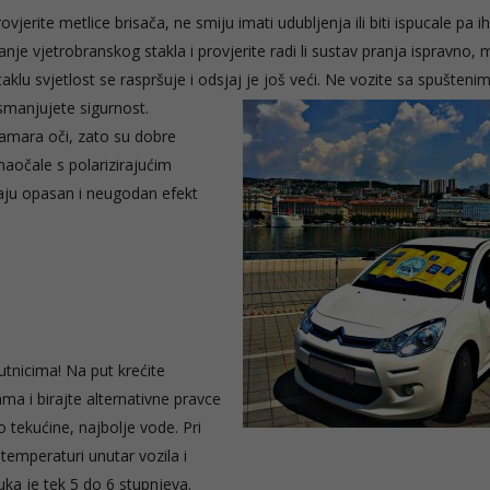
jerite metlice brisača, ne smiju imati udubljenja ili biti ispucale pa ih
nje vjetrobranskog stakla i provjerite radi li sustav pranja ispravno, 
aklu svjetlost se raspršuje i odsjaj je još veći. Ne vozite sa spušteni
 smanjujete sigurnost.
amara oči, zato su dobre
naočale s polarizirajućim
raju opasan i neugodan efekt
utnicima! Na put krećite
ama i birajte alternativne pravce
 tekućine, najbolje vode. Pri
 temperaturi unutar vozila i
uka je tek 5 do 6 stupnjeva.