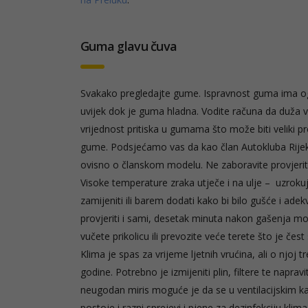
Guma glavu čuva
Svakako pregledajte gume. Ispravnost guma ima og
uvijek dok je guma hladna. Vodite računa da duža 
vrijednost pritiska u gumama što može biti veliki p
gume. Podsjećamo vas da kao član Autokluba Rijek
ovisno o članskom modelu. Ne zaboravite provjerit
Visoke temperature zraka utječe i na ulje – uzroku
zamijeniti ili barem dodati kako bi bilo gušće i a
provjeriti i sami, desetak minuta nakon gašenja mot
vučete prikolicu ili prevozite veće terete što je čes
Klima je spas za vrijeme ljetnih vrućina, ali o njoj tr
godine. Potrebno je izmijeniti plin, filtere te napra
neugodan miris moguće je da se u ventilacijskim kan
postoje i razni sprejevi i pjene za dezinfekciju kli