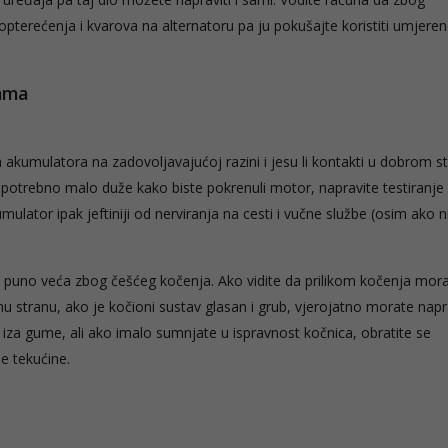
opterećenja i kvarova na alternatoru pa ju pokušajte koristiti umjeren
cama
 akumulatora na zadovoljavajućoj razini i jesu li kontakti u dobrom st
e potrebno malo duže kako biste pokrenuli motor, napravite testiranje 
lator ipak jeftiniji od nerviranja na cesti i vučne službe (osim ako n
a puno veća zbog češćeg kočenja. Ako vidite da prilikom kočenja mor
nu stranu, ako je kočioni sustav glasan i grub, vjerojatno morate napra
iza gume, ali ako imalo sumnjate u ispravnost kočnica, obratite se
e tekućine.