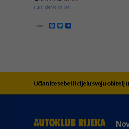
Hura, idemo na put
Facebook
Twitter
Share
SHARE
Učlanite sebe ili cijelu svoju obitelj
Nov