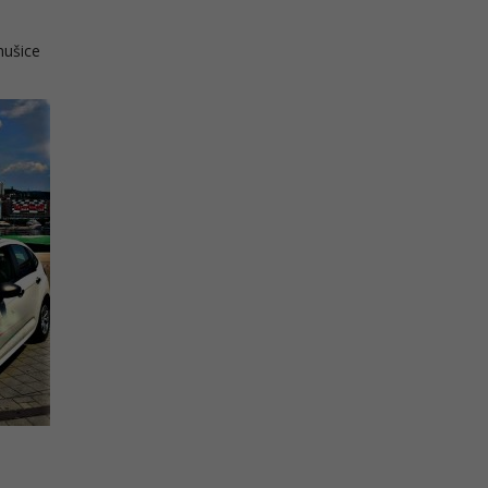
mušice
m