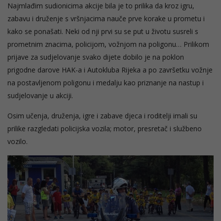
Najmlađim sudionicima akcije bila je to prilika da kroz igru,
zabavu i druženje s vršnjacima nauče prve korake u prometu i
kako se ponašati. Neki od nji prvi su se put u životu susreli s
prometnim znacima, policijom, vožnjom na poligonu… Prilikom
prijave za sudjelovanje svako dijete dobilo je na poklon
prigodne darove HAK-a i Autokluba Rijeka a po završetku vožnje
na postavljenom poligonu i medalju kao priznanje na nastup i
sudjelovanje u akciji.
Osim učenja, druženja, igre i zabave djeca i roditelji imali su
prilike razgledati policijska vozila; motor, presretač i službeno
vozilo.