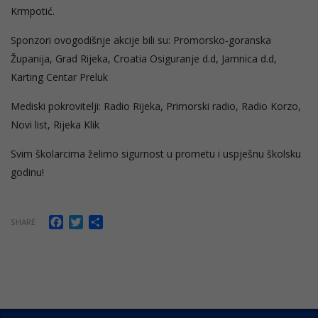
Krmpotić.
Sponzori ovogodišnje akcije bili su: Promorsko-goranska
Županija, Grad Rijeka, Croatia Osiguranje d.d, Jamnica d.d,
Karting Centar Preluk
Mediski pokrovitelji: Radio Rijeka, Primorski radio, Radio Korzo,
Novi list, Rijeka Klik
Svim školarcima želimo sigurnost u prometu i uspješnu školsku
godinu!
Facebook
Twitter
Share
SHARE