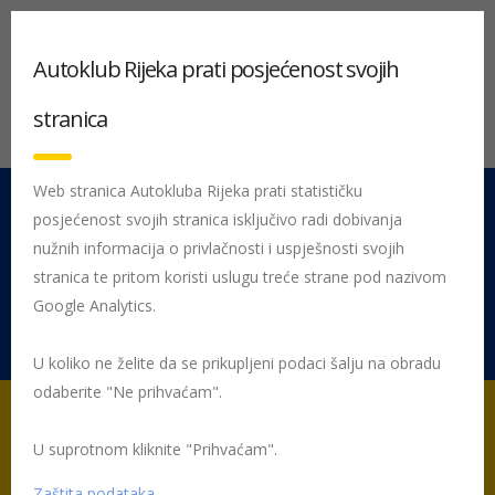
Autoklub Rijeka prati posjećenost svojih
stranica
Web stranica Autokluba Rijeka prati statističku
posjećenost svojih stranica isključivo radi dobivanja
051 212 442
Centrala
nužnih informacija o privlačnosti i uspješnosti svojih
Pon - Pet 08:00 - 16:00
stranica te pritom koristi uslugu treće strane pod nazivom
Google Analytics.
Rujevica 9/1, 51000 Rijeka
U koliko ne želite da se prikupljeni podaci šalju na obradu
odaberite "Ne prihvaćam".
U suprotnom kliknite "Prihvaćam".
Početna
Posljednje objavljene novosti
Preventiva
Sigurno i
vješto u prometu 2013.
Zaštita podataka