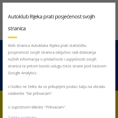
Autoklub Rijeka prati posjećenost svojih
stranica
Web stranica Autokluba Rijeka prati statističku
posjećenost svojih stranica isključivo radi dobivanja
051 212 442
Centrala
nužnih informacija o privlačnosti i uspješnosti svojih
Pon - Pet 08:00 - 16:00
stranica te pritom koristi uslugu treće strane pod nazivom
Google Analytics.
Rujevica 9/1, 51000 Rijeka
U koliko ne želite da se prikupljeni podaci šalju na obradu
odaberite "Ne prihvaćam".
U suprotnom kliknite "Prihvaćam".
Početna
Posljednje objavljene novosti
Preventiva
Sigurno u
školu s HAK-om
Zaštitimo djecu u prometu
Zaštita podataka