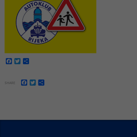
Facebook
Twitter
Share
Facebook
Twitter
Share
SHARE