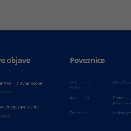
e objave
Poveznice
anstvo – pravne osobe
O Autoklubu
HAK Člans
Rijeka
07.2026
Impressum
Prometna
preventiva
oridor spašava živote
Žmigavac
Korisne p
07.2026