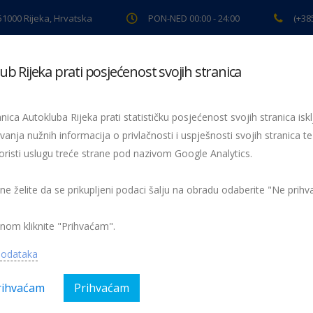
 51000 Rijeka, Hrvatska
PON-NED 00:00 - 24:00
(+38
ub Rijeka prati posjećenost svojih stranica
ki pregled
Pomoć na cesti
Servis
Preventiva
Spor
nica Autokluba Rijeka prati statističku posjećenost svojih stranica iskl
vanja nužnih informacija o privlačnosti i uspješnosti svojih stranica te
oristi uslugu treće strane pod nazivom Google Analytics.
Svaki 12. vozač pod utjecajem alkohola
utjecajem alkohola
 ne želite da se prikupljeni podaci šalju na obradu odaberite "Ne prih
nom kliknite "Prihvaćam".
podataka
rihvaćam
Prihvaćam