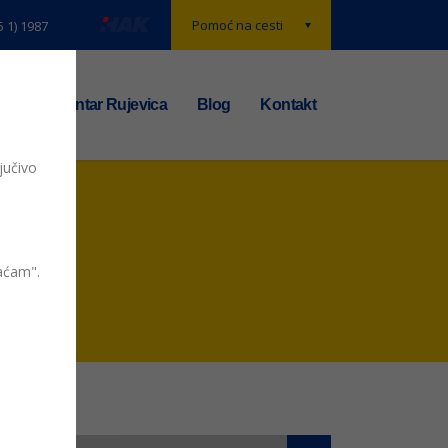
Pomoć na cesti
5 1) 1987
t
TS centar Rujevica
Blog
Kontakt
jučivo
vaćam".