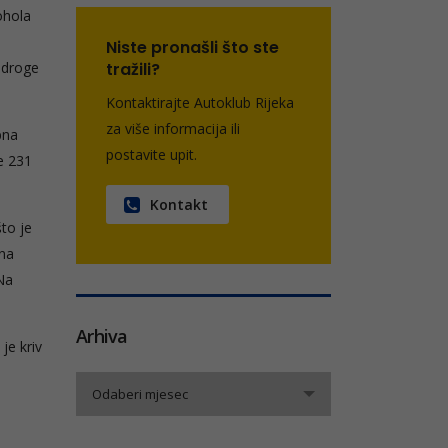
ohola
Niste pronašli što ste
tražili?
a droge
Kontaktirajte Autoklub Rijeka
za više informacija ili
bna
postavite upit.
e 231
Kontakt
to je
 na
Na
Arhiva
je kriv
Arhiva
Odaberi mjesec