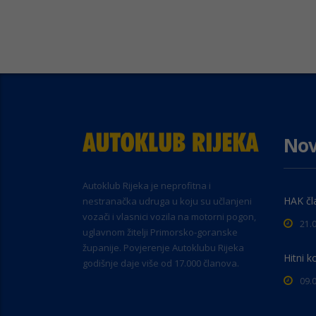
Nov
Autoklub Rijeka je neprofitna i
HAK čl
nestranačka udruga u koju su učlanjeni
vozači i vlasnici vozila na motorni pogon,
21.
uglavnom žitelji Primorsko-goranske
županije. Povjerenje Autoklubu Rijeka
Hitni k
godišnje daje više od 17.000 članova.
09.