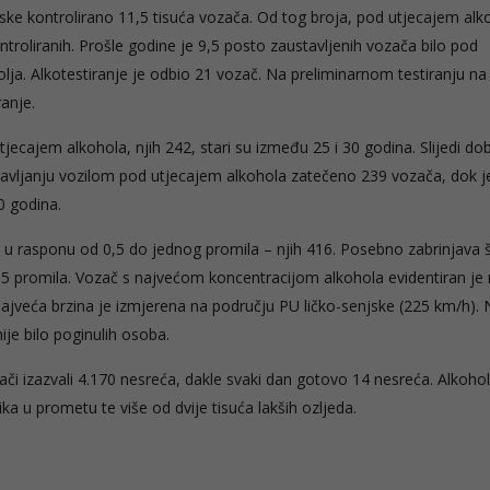
tske kontrolirano 11,5 tisuća vozača. Od tog broja, pod utjecajem alk
roliranih. Prošle godine je 9,5 posto zaustavljenih vozača bilo pod
bolja. Alkotestiranje je odbio 21 vozač. Na preliminarnom testiranju n
ranje.
tjecajem alkohola, njih 242, stari su između 25 i 30 godina. Slijedi do
pravljanju vozilom pod utjecajem alkohola zatečeno 239 vozača, dok j
0 godina.
 u rasponu od 0,5 do jednog promila – njih 416. Posebno zabrinjava š
5 promila. Vozač s najvećom koncentracijom alkohola evidentiran je
ajveća brzina je izmjerena na području PU ličko-senjske (225 km/h). 
je bilo poginulih osoba.
či izazvali 4.170 nesreća, dakle svaki dan gotovo 14 nesreća. Alkohol 
a u prometu te više od dvije tisuća lakših ozljeda.