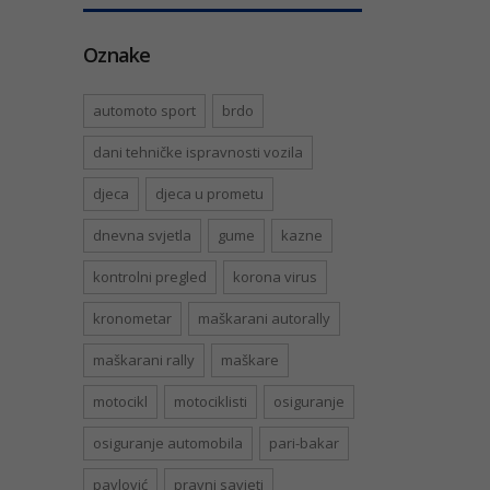
Oznake
automoto sport
brdo
dani tehničke ispravnosti vozila
djeca
djeca u prometu
dnevna svjetla
gume
kazne
kontrolni pregled
korona virus
kronometar
maškarani autorally
maškarani rally
maškare
motocikl
motociklisti
osiguranje
osiguranje automobila
pari-bakar
pavlović
pravni savjeti