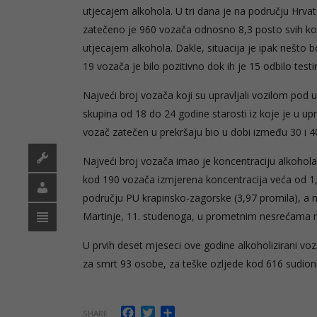
utjecajem alkohola. U tri dana je na području Hrva
zatečeno je 960 vozača odnosno 8,3 posto svih kont
utjecajem alkohola. Dakle, situacija je ipak nešto 
19 vozača je bilo pozitivno dok ih je 15 odbilo testi
Najveći broj vozača koji su upravljali vozilom pod u
skupina od 18 do 24 godine starosti iz koje je u u
vozač zatečen u prekršaju bio u dobi između 30 i 4
Najveći broj vozača imao je koncentraciju alkohola
kod 190 vozača izmjerena koncentracija veća od 1,
području PU krapinsko-zagorske (3,97 promila), a n
Martinje, 11. studenoga, u prometnim nesrećama ni
U prvih deset mjeseci ove godine alkoholizirani voza
za smrt 93 osobe, za teške ozljede kod 616 sudionik
Facebook
Twitter
Share
SHARE