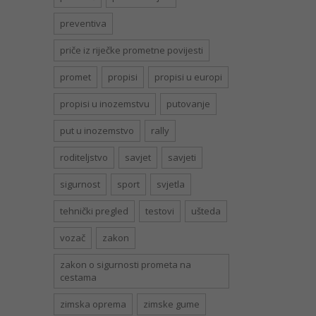
preventiva
priče iz riječke prometne povijesti
promet
propisi
propisi u europi
propisi u inozemstvu
putovanje
put u inozemstvo
rally
roditeljstvo
savjet
savjeti
sigurnost
sport
svjetla
tehnički pregled
testovi
ušteda
vozač
zakon
zakon o sigurnosti prometa na
cestama
zimska oprema
zimske gume