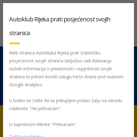
Autoklub Rijeka prati posjećenost svojih
stranica
Web stranica Autokluba Rijeka prati statističku
posjećenost svojih stranica isključivo radi dobivanja
051 212 442
Centrala
nužnih informacija o privlačnosti i uspješnosti svojih
Pon - Pet 08:00 - 16:00
stranica te pritom koristi uslugu treće strane pod nazivom
Google Analytics.
Rujevica 9/1, 51000 Rijeka
U koliko ne želite da se prikupljeni podaci šalju na obradu
odaberite "Ne prihvaćam".
U suprotnom kliknite "Prihvaćam".
Početna
Posljednje objavljene novosti
AK Rijeka
Teret iz
riječke luke s kamiona seli na vlakove
Zaštita podataka