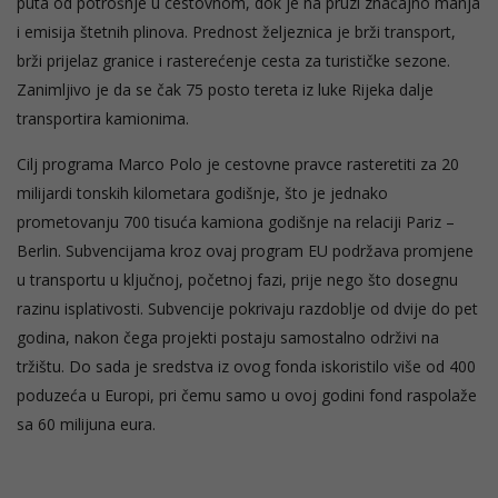
puta od potrošnje u cestovnom, dok je na pruzi značajno manja
i emisija štetnih plinova. Prednost željeznica je brži transport,
brži prijelaz granice i rasterećenje cesta za turističke sezone.
Zanimljivo je da se čak 75 posto tereta iz luke Rijeka dalje
transportira kamionima.
Cilj programa Marco Polo je cestovne pravce rasteretiti za 20
milijardi tonskih kilometara godišnje, što je jednako
prometovanju 700 tisuća kamiona godišnje na relaciji Pariz –
Berlin. Subvencijama kroz ovaj program EU podržava promjene
u transportu u ključnoj, početnoj fazi, prije nego što dosegnu
razinu isplativosti. Subvencije pokrivaju razdoblje od dvije do pet
godina, nakon čega projekti postaju samostalno održivi na
tržištu. Do sada je sredstva iz ovog fonda iskoristilo više od 400
poduzeća u Europi, pri čemu samo u ovoj godini fond raspolaže
sa 60 milijuna eura.