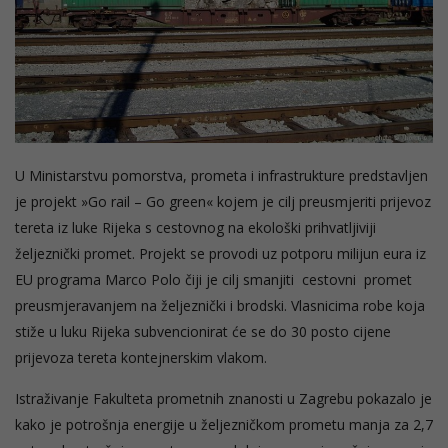
U Ministarstvu pomorstva, prometa i infrastrukture predstavljen
je projekt »Go rail – Go green« kojem je cilj preusmjeriti prijevoz
tereta iz luke Rijeka s cestovnog na ekološki prihvatljiviji
željeznički promet. Projekt se provodi uz potporu milijun eura iz
EU programa Marco Polo čiji je cilj smanjiti cestovni promet
preusmjeravanjem na željeznički i brodski. Vlasnicima robe koja
stiže u luku Rijeka subvencionirat će se do 30 posto cijene
prijevoza tereta kontejnerskim vlakom.
Istraživanje Fakulteta prometnih znanosti u Zagrebu pokazalo je
kako je potrošnja energije u željezničkom prometu manja za 2,7