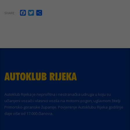
Facebook
Twitter
Share
SHARE
Autoklub Rijeka je neprofitna i nestranačka udruga u koju su
učlanjeni vozači i vlasnici vozila na motorni pogon, uglavnom žitelji
Primorsko-goranske županije. Povjerenje Autoklubu Rijeka godišnje
daje više od 17.000 članova.