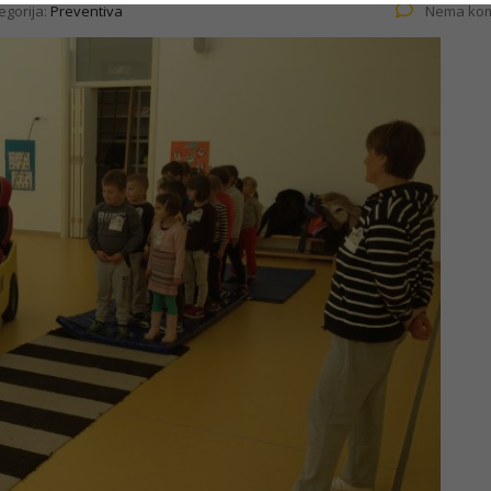
egorija:
Preventiva
Nema kom