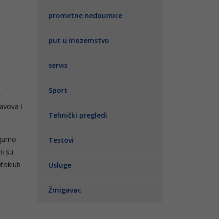
prometne nedoumice
put u inozemstvo
servis
Sport
.
avova i
Tehnički pregledi
igurno
Testovi
ni su
utoklub
Usluge
Žmigavac