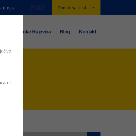
Pomoć na cesti
5 1) 1987
t
TS centar Rujevica
Blog
Kontakt
jučivo
vaćam".