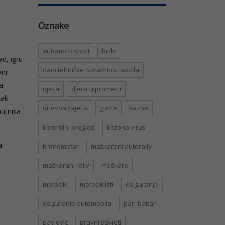
Oznake
automoto sport
brdo
d, igru
dani tehničke ispravnosti vozila
ani
a.
djeca
djeca u prometu
zak
dnevna svjetla
gume
kazne
putnika
kontrolni pregled
korona virus
a
kronometar
maškarani autorally
maškarani rally
maškare
motocikl
motociklisti
osiguranje
osiguranje automobila
pari-bakar
pavlović
pravni savjeti