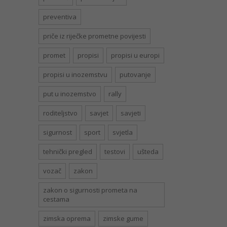
preventiva
priče iz riječke prometne povijesti
promet
propisi
propisi u europi
propisi u inozemstvu
putovanje
put u inozemstvo
rally
roditeljstvo
savjet
savjeti
sigurnost
sport
svjetla
tehnički pregled
testovi
ušteda
vozač
zakon
zakon o sigurnosti prometa na
cestama
zimska oprema
zimske gume