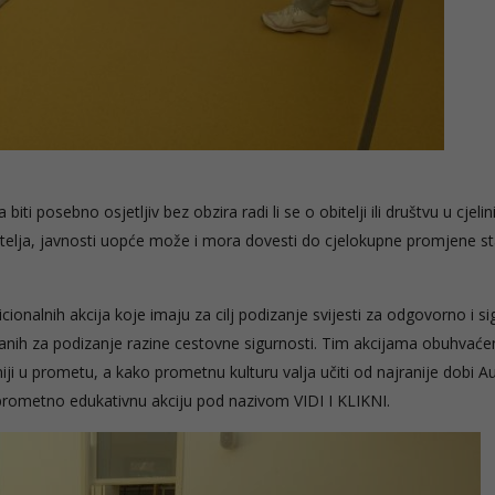
ti posebno osjetljiv bez obzira radi li se o obitelji ili društvu u cjelini
ditelja, javnosti uopće može i mora dovesti do cjelokupne promjene st
ionalnih akcija koje imaju za cilj podizanje svijesti za odgovorno i s
nih za podizanje razine cestovne sigurnosti. Tim akcijama obuhvaće
iji u prometu, a kako prometnu kulturu valja učiti od najranije dobi A
prometno edukativnu akciju pod nazivom VIDI I KLIKNI.