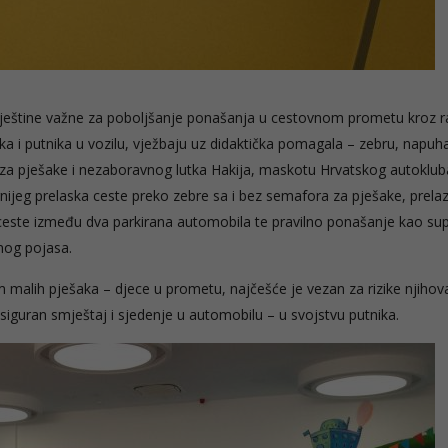
u vještine važne za poboljšanje ponašanja u cestovnom prometu kroz ra
ka i putnika u vozilu, vježbaju uz didaktička pomagala – zebru, napuh
r za pješake i nezaboravnog lutka Hakija, maskotu Hrvatskog autoklub
nijeg prelaska ceste preko zebre sa i bez semafora za pješake, prela
 ceste između dva parkirana automobila te pravilno ponašanje kao su
nog pojasa.
alih pješaka – djece u prometu, najčešće je vezan za rizike njihov
 siguran smještaj i sjedenje u automobilu – u svojstvu putnika.