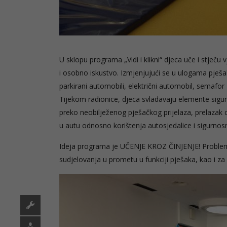
U sklopu programa „Vidi i klikni“ djeca uče i stječ
i osobno iskustvo. Izmjenjujući se u ulogama pješa
parkirani automobili, električni automobil, semafo
Tijekom radionice, djeca svladavaju elemente sigur
preko neobilježenog pješačkog prijelaza, prelazak
u autu odnosno korištenja autosjedalice i sigurnos
Ideja programa je UČENJE KROZ ČINJENJE! Problem m
sudjelovanja u prometu u funkciji pješaka, kao i za