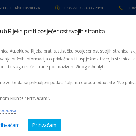
 51000 Rijeka, Hrvatska
PON-NED 00:00 - 24:00
(+38
ub Rijeka prati posjećenost svojih stranica
ki pregled
Pomoć na cesti
Servis
Preventiva
Spor
nica Autokluba Rijeka prati statističku posjećenost svojih stranica iskl
vanja nužnih informacija o privlačnosti i uspješnosti svojih stranica te
oristi uslugu treće strane pod nazivom Google Analytics.
VIDI i KLIKNI
 ne želite da se prikupljeni podaci šalju na obradu odaberite "Ne prih
nom kliknite "Prihvaćam".
podataka
rihvaćam
Prihvaćam