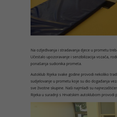
Na ozljeđivanja i stradavanja djece u prometu treba bi
Učestalo upozoravanje i senzibilizacija vozača, ro
ponašanja sudionika prometa.
Autoklub Rijeka svake godine provodi nekoliko tradic
sudjelovanje u prometu koje su dio događanja veza
sve životne skupine. Naši najmlađi su najnezaštićen
Rijeka u suradnji s Hrvatskim autoklubom provodi 