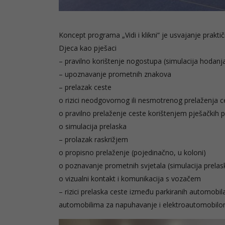
Koncept programa „Vidi i klikni“ je usvajanje prakti
Djeca kao pješaci
– pravilno korištenje nogostupa (simulacija hoda
– upoznavanje prometnih znakova
– prelazak ceste
o rizici neodgovornog ili nesmotrenog prelaženja c
o pravilno prelaženje ceste korištenjem pješačkih p
o simulacija prelaska
– prolazak raskrižjem
o propisno prelaženje (pojedinačno, u koloni)
o poznavanje prometnih svjetala (simulacija prelas
o vizualni kontakt i komunikacija s vozačem
– rizici prelaska ceste između parkiranih automobila 
automobilima za napuhavanje i elektroautomobilo