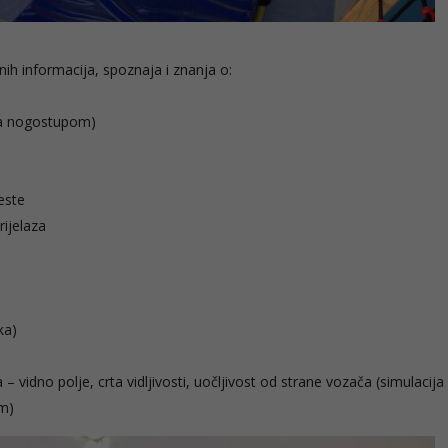
čnih informacija, spoznaja i znanja o:
nja nogostupom)
este
rijelaza
ka)
– vidno polje, crta vidljivosti, uočljivost od strane vozača (simulacija
m)